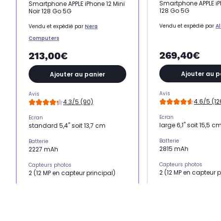
Smartphone APPLE iP
Smartphone APPLE iPhone 12 Mini
128 Go 5G
Noir 128 Go 5G
Vendu et expédié par
A
Vendu et expédié par
Nera
Computers
269,40€
213,00€
Ajouter au p
Ajouter au panier
Avis
Avis
4.6/5 (12
4.3/5 (90)
Ecran
Ecran
large 6,1" soit 15,5 c
standard 5,4" soit 13,7 cm
Batterie
Batterie
2815 mAh
2227 mAh
Capteurs photos
Capteurs photos
2 (12 MP en capteur p
2 (12 MP en capteur principal)
Mémoire RAM
Mémoire RAM
4 Go
4 Go
Processeur
Processeur
Puce A14
Puce A14