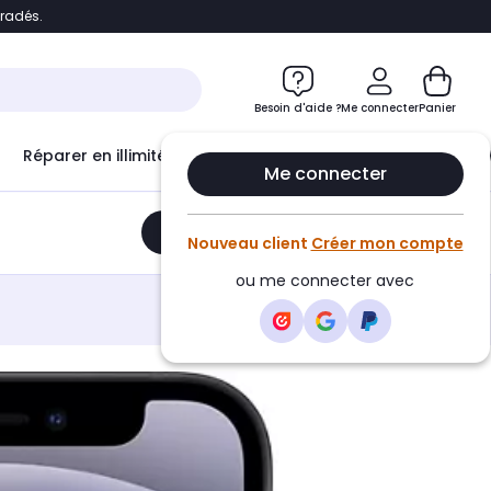
bradés.
e
Accéder directement au chatbot
Besoin d'aide ?
Me connecter
Panier
Réparer en illimité avec
Le Club Infinity
Econ
Me connecter
Ajouter au panier
•
213,00€
Nouveau client
Créer mon compte
ou me connecter avec