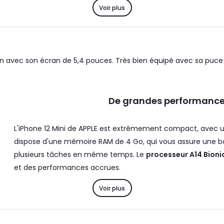
Voir plus
tion avec son écran de 5,4 pouces. Très bien équipé avec sa puce 
De grandes performance
L'iPhone 12 Mini de APPLE est extrêmement compact, avec 
dispose d'une mémoire RAM de 4 Go, qui vous assure une bon
plusieurs tâches en même temps. Le
processeur A14 Bioni
et des performances accrues.
Voir plus
Du côté de l'appareil photo, l'iPhone 12 Mini de APPLE possè
un ultra grand-angle. Vous pourrez ainsi prendre des photo
luminosité et des couleurs équilibrées. Le
mode nuit
offre u