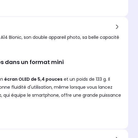
A14 Bionic, son double appareil photo, sa belle capacité
s dans un format mini
un
écran OLED de 5,4 pouces
et un poids de 133 g. Il
ne fluidité d'utilisation, même lorsque vous lancez
c
, qui équipe le smartphone, offre une grande puissance
de
deux capteurs de 12 mégapixels
: un grand-angle et
s et des vidéos de grande qualité, avec une bonne
n haut niveau de détail même par faible luminosité.