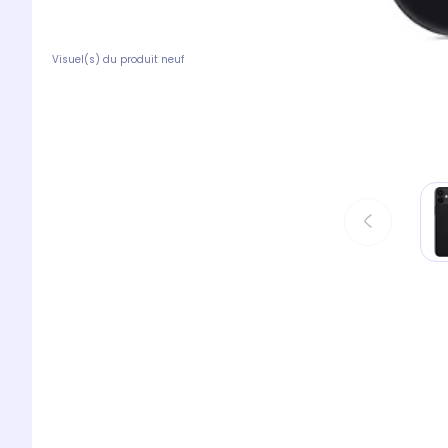
Visuel(s) du produit neuf