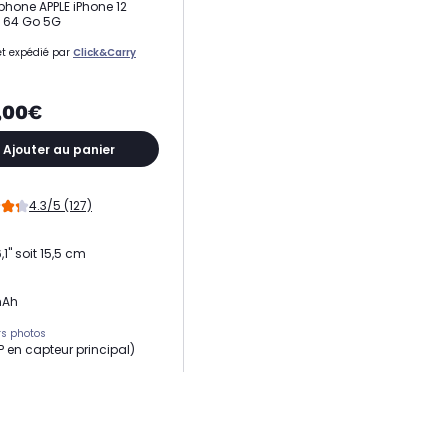
hone APPLE iPhone 12
 64 Go 5G
t expédié par
Click&Carry
,00€
Ajouter au panier
4.3/5 (127)
,1" soit 15,5 cm
mAh
s photos
MP en capteur principal)
e RAM
eur
14