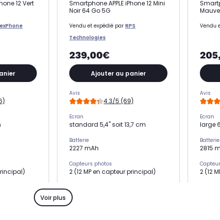
hone 12 Vert
Smartphone APPLE iPhone 12 Mini
Smartp
Noir 64 Go 5G
Mauve
lexPhone
Vendu et expédié par
RPS
Vendu e
Technologies
239,00€
205
anier
Ajouter au panier
Avis
Avis
6)
4.3/5 (69)
Ecran
Ecran
m
standard 5,4" soit 13,7 cm
large 6
Batterie
Batterie
2227 mAh
2815 
Capteurs photos
Capteur
rincipal)
2 (12 MP en capteur principal)
2 (12 
Mémoire RAM
Mémoir
4 Go
4 Go
Voir plus
Processeur
Process
Puce A14
Puce A