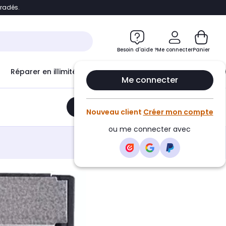
bradés.
e
Accéder directement au chatbot
Besoin d'aide ?
Me connecter
Panier
Réparer en illimité avec
Le Club Infinity
Econ
Me connecter
Ajouter au panier
•
114,90€
Nouveau client
Créer mon compte
ou me connecter avec