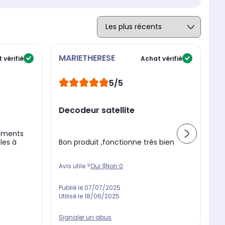
MARIETHERESE
S
 vérifié
Achat vérifié
5/5
Decodeur satellite
S
hements
Bon produit ,fonctionne très bien
Su
les à
Avis utile ?
Oui
1
|
Non
0
Av
Publié le
07/07/2025
Pu
Utilisé le
18/06/2025
Ut
Signaler un abus
Si