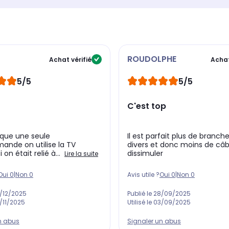
ROUDOLPHE
Achat vérifié
Achat
5/5
5/5
C'est top
ique une seule
Il est parfait plus de branc
nde on utilise la TV
divers et donc moins de câb
on était relié à...
dissimuler
Lire la suite
Oui
0
|
Non
0
Avis utile ?
Oui
0
|
Non
0
/12/2025
Publié le
28/09/2025
/11/2025
Utilisé le
03/09/2025
n abus
Signaler un abus