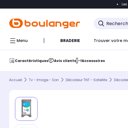
Les
Accéder directement à la navigation
Accéder direct
Menu
BRADERIE
Trouver votre m
Caractéristiques
Avis clients
Accessoires
Accueil
Tv - Image - Son
Décodeur TNT - Satellite
Décodeur