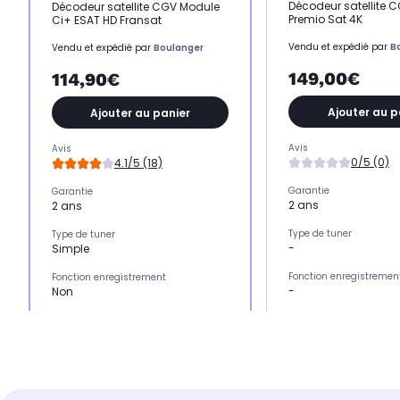
Décodeur satellite 
Décodeur satellite CGV Module
Premio Sat 4K
Ci+ ESAT HD Fransat
Vendu et expédié par
B
Vendu et expédié par
Boulanger
149,00€
114,90€
Ajouter au p
Ajouter au panier
Avis
Avis
0/5 (0)
4.1/5 (18)
Garantie
Garantie
2 ans
2 ans
Type de tuner
Type de tuner
-
Simple
Fonction enregistremen
Fonction enregistrement
-
Non
Afficheur digital
Afficheur digital
-
-
Type de réception
Type de réception
Numérique SAT + TN
Numérique SAT