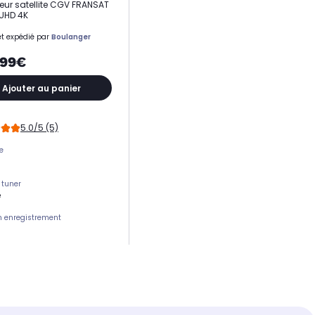
ur satellite CGV FRANSAT
UHD 4K
t expédié par
Boulanger
,99€
Ajouter au panier
5.0/5 (5)
e
 tuner
e
n enregistrement
r digital
 réception
ique SAT