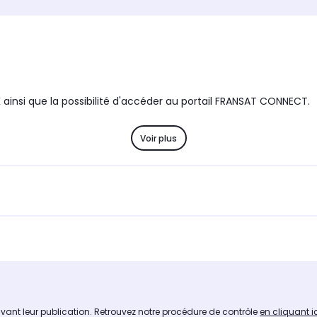
Avantages
Avanta
ne ni
Enregistrez la TNT en HD et
-
lémentaire.
contrôlez le direct avec ce
une
décodeur TNT par satellite, il
ionnelle,
permet de capter les chaines HD
 votre
de la TNT gratuite diffusées sur
le bouquet satellite TNTSAT.
insi que la possibilité d'accéder au portail FRANSAT CONNECT.
Time shifting)
Enregistrement différé (Time shifting)
Enregis
Oui
Oui
 simultané
Double enregistrement simultané
Double 
Voir plus
Non
Non
Capacité du disque dur
Capacit
Aucun
Aucun
simultané
Triple enregistrement simultané
Triple 
Non
Non
avant leur publication. Retrouvez notre procédure de contrôle
en cliquant i