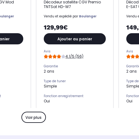
CGV Mod
Décodeur satellite CGV Premio
Décode
TNTSat HD-W7
E-SAT 
oulanger
Vendu et expédié par
Boulanger
Vendu e
129,99€
149
anier
Ajouter au panier
Avis
Avis
4.1/5 (56)
Garantie
Garanti
2 ans
2 ans
Type de tuner
Type de
Simple
Simpl
t
Fonction enregistrement
Fonctio
Oui
Oui
Afficheur digital
Afficheu
-
Oui
Voir plus
Type de réception
Type de
T
Numérique SAT
Numér