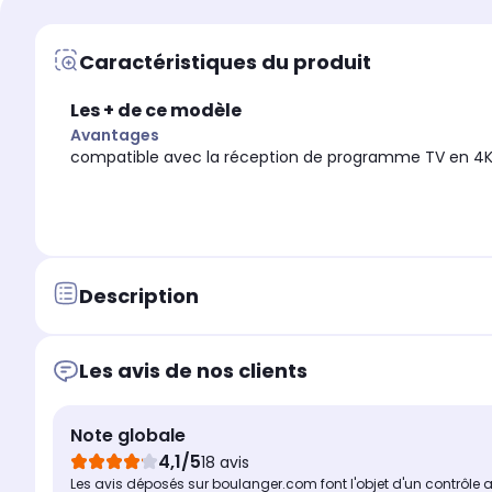
Avantages
Avantages
Sans décodeur exter
compatible avec la réception
télécommande supp
de programme TV en 4K ainsi
Caractéristiques du produit
Pas de câbles, auc
que la possibilité d'accéder au
télécommande addit
portail FRANSAT CONNECT.
tout se passe depuis
Les + de ce modèle
téléviseur.
Avantages
compatible avec la réception de programme TV en 4K a
Enregistrement différé (
Enregistrement différé (Time shifting)
-
Non
Double enregistrement
Double enregistrement simultané
-
Non
Capacité du disque dur
Capacité du disque dur
-
Aucun
Description
Triple enregistrement 
Triple enregistrement simultané
-
Non
Les avis de nos clients
Note globale
4,1/5
18 avis
Les avis déposés sur boulanger.com font l'objet d'un contrôle 