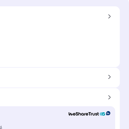
ges
trement différé (Time shifting)
enregistrement simultané
é du disque dur
enregistrement simultané
ci
.