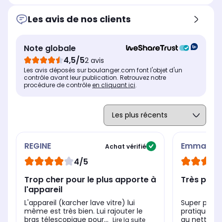
Les avis de nos clients
Note globale
4,5/5
2 avis
Les avis déposés sur boulanger.com font l'objet d'un
contrôle avant leur publication. Retrouvez notre
procédure de contrôle
en cliquant ici
.
REGINE
Emma301
Achat vérifié
4/5
Trop cher pour le plus apporte à
Très prat
l'appareil
L'appareil (karcher lave vitre) lui
Super pour f
même est très bien. Lui rajouter le
pratique le 
bras télescopique pour...
au nettoyeur
Lire la suite