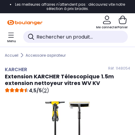
Les meilleures affaires n'attendent pas : découvrez vite notre
Accéder directement à la navigation
sélection à prix bradés.
Accéder directement au contenu
Me connecter
Panier
Accéder directement au pied de page
Menu
Accéder directement au chatbot
Accueil
Accessoire aspirateur
Réf. 114
8054
KARCHER
Extension
KARCHER
Télescopique 1.5m
extension nettoyeur vitres WV KV
4,5/5
(
2
)