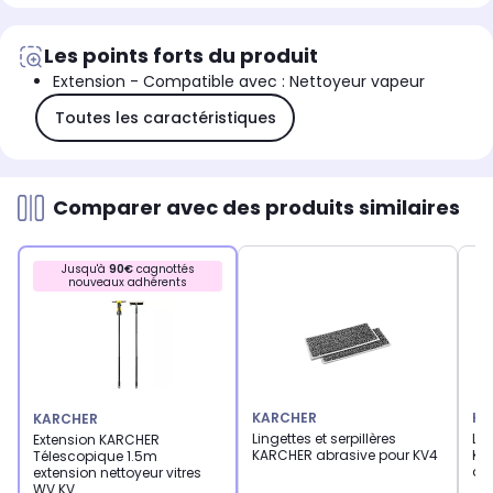
Les points forts du produit
Extension - Compatible avec : Nettoyeur vapeur
Toutes les caractéristiques
Comparer avec des produits similaires
Jusqu'à
90€
cagnottés
nouveaux adhérents
KARCHER
KA
KARCHER
Lingettes et serpillères
Lin
Extension KARCHER
KARCHER abrasive pour KV4
KA
Télescopique 1.5m
ab
extension nettoyeur vitres
WV KV