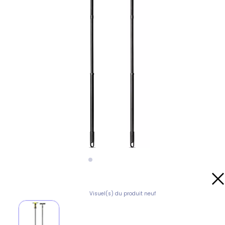
Visuel(s) du produit neuf