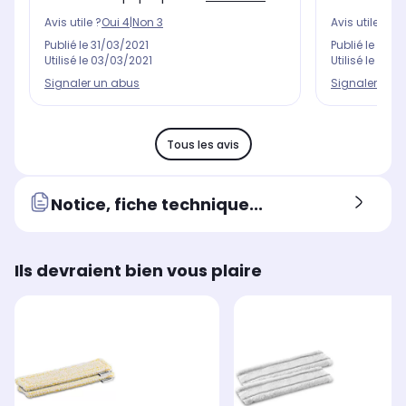
Avis utile ?
Oui
4
|
Non
3
Avis utile ?
Oui
Publié le
31/03/2021
Publié le
02/0
Utilisé le
03/03/2021
Utilisé le
23/01
Signaler un abus
Signaler un 
Tous les avis
Notice, fiche technique...
Ils devraient bien vous plaire