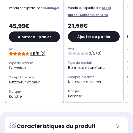
Vendu et expédié par
Stock
Ven
Vendu et expédié par
Boulanger
Bureau Maison Bien-être
21,58€
5
45,99€
Ajouter au panier
Ajouter au panier
Avis
Avi
Avis
0/5 (0)
4.5/5 (2)
Type de produit
Typ
Type de produit
Bonnette microfibres
Bon
Extension
Compatible avec
Com
Compatible avec
Nettoyeur de vitres
Net
Nettoyeur vapeur
Marque
Ma
Marque
Karcher
Ka
Karcher
Caractéristiques du produit