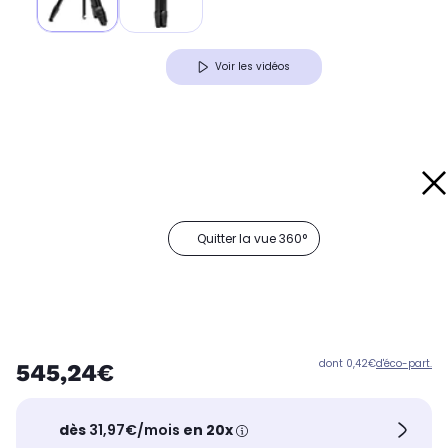
Voir les vidéos
Quitter la vue 360°
dont 0,42€
d'éco-part.
545,24€
dès
31,97€/mois
en 20x