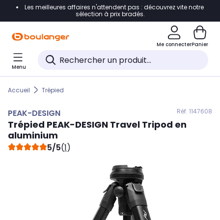
Les meilleures affaires n'attendent pas : découvrez vite notre
Accéder directement à la navigation
sélection à prix bradés.
Accéder directement au contenu
Me connecter
Panier
Accéder directement au pied de page
Menu
Accéder directement au chatbot
Accueil
Trépied
Réf. 114
7608
PEAK-DESIGN
Trépied
PEAK-DESIGN
Travel Tripod en
aluminium
5/5
(
1
)