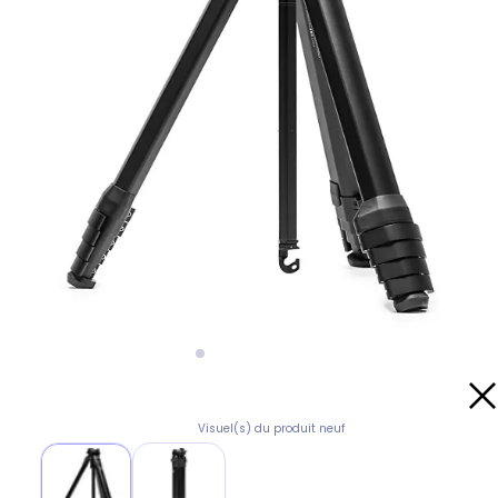
Visuel(s) du produit neuf