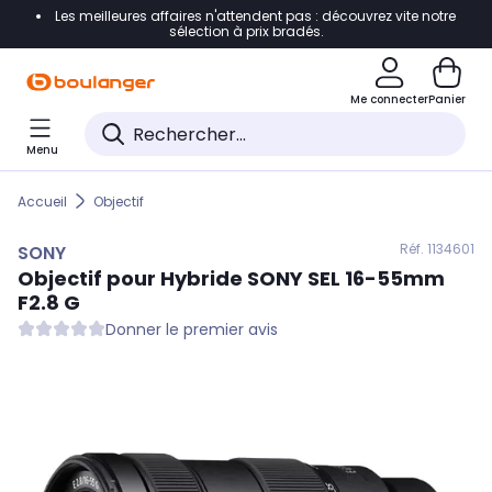
Les meilleures affaires n'attendent pas : découvrez vite notre
Accéder directement à la navigation
sélection à prix bradés.
Accéder directement au contenu
Me connecter
Panier
Accéder directement au pied de page
Menu
Accéder directement au chatbot
Accueil
Objectif
Réf. 113
4601
SONY
Objectif pour Hybride
SONY
SEL 16-55mm
F2.8 G
Donner le premier avis