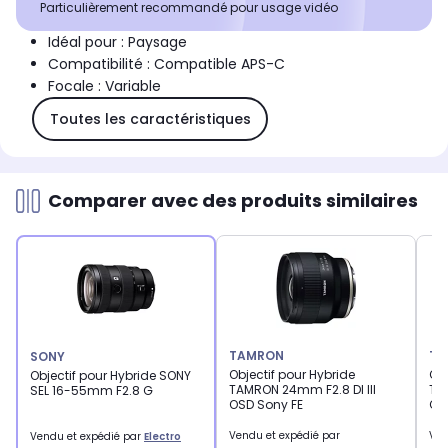
Particulièrement recommandé pour usage vidéo
Idéal pour : Paysage
Compatibilité : Compatible APS-C
Focale : Variable
Toutes les caractéristiques
Comparer avec des produits similaires
TAMRON
TA
SONY
Objectif pour Hybride
Obj
Objectif pour Hybride SONY
TAMRON 24mm F2.8 DI III
TA
SEL 16-55mm F2.8 G
OSD Sony FE
OS
Vendu et expédié par
Ven
Vendu et expédié par
Electro