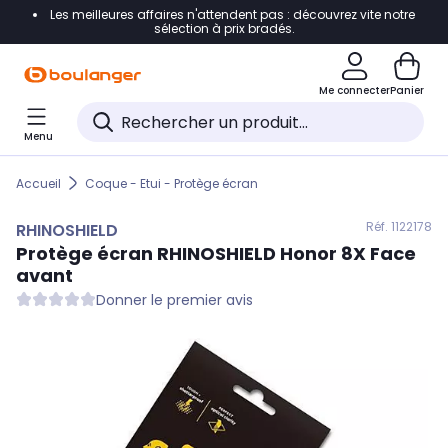
Les meilleures affaires n'attendent pas : découvrez vite notre
Accéder directement à la navigation
sélection à prix bradés.
Accéder directement au contenu
Me connecter
Panier
Accéder directement au pied de page
Menu
Accéder directement au chatbot
Accueil
Coque - Etui - Protège écran
Réf. 112
2178
RHINOSHIELD
Protège écran
RHINOSHIELD
Honor 8X Face
avant
Donner le premier avis