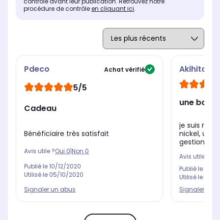
contrôle avant leur publication. Retrouvez notre
procédure de contrôle
en cliquant ici
.
Pdeco
Akihito
Achat vérifié
5/5
une bonne
Cadeau
je suis ravi
Bénéficiaire très satisfait
nickel, un é
gestion de l
Avis utile ?
Oui
0
|
Non
0
Avis utile ?
Oui
Publié le
10/12/2020
Publié le
23/11
Utilisé le
05/10/2020
Utilisé le
25/1
Signaler un abus
Signaler un 