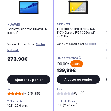
ARCHOS
HU
HUAWEI
Tablette Android ARCHOS
Ta
Tablette Android HUAWEI M5
T101X Durcie IP54 32Go wifi
10 
lite 10.1"
+4G Lte
Vendu et expédié par
ARCHOS
Ven
Vendu et expédié par
Electro
Ne
Network
1
273,90€
Prix de référence
199,99€
-30%
139,99€
Ajouter au panier
Ajouter au panier
Avis
Avi
Avis
0/5 (0)
4.6/5 (85)
Taille de l'écran
Tail
Taille de l'écran
10,1" (25,6 cm)
9,6
10,1" (25,6 cm)