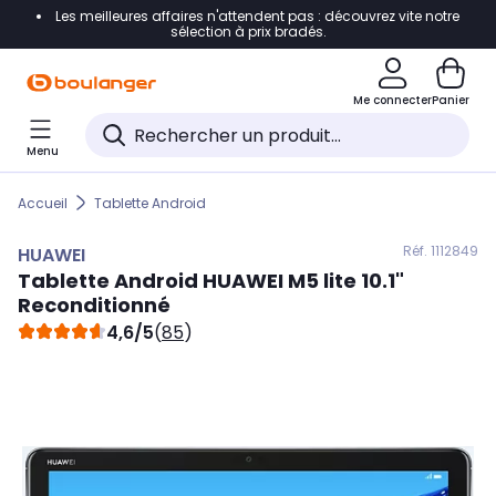
Les meilleures affaires n'attendent pas : découvrez vite notre
Accéder directement à la navigation
sélection à prix bradés.
Accéder directement au contenu
Me connecter
Panier
Accéder directement au pied de page
Menu
Accéder directement au chatbot
Accueil
Tablette Android
Réf. 111
2849
HUAWEI
Tablette Android
HUAWEI
M5 lite 10.1"
Reconditionné
4,6/5
(
85
)