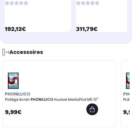
currentPrice
currentPrice
192,12€
311,79€
Accessoires
PHONILLICO
PHO
Protège écran
PHONILLICO
Huawei MediaPad M5 10"
Prot
9,99€
9,