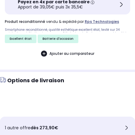
Payez en 4x par carte bancaire
Apport de 39,05€ puis 3x 35,5€
produit reconditionné
vendu & expédié par
Rps Technologies
Smartphone reconditionné, qualité esthétique excellent état, testé sur 34
points de contrôle. Livraison express 24h. Inclus : boîte éco-responsable, câble
d'alimentation et extracteur SIM.
Excellent état
Batterie d'occasion
Ajouter au comparateur
Options de livraison
1 autre offre
dès 273,90€