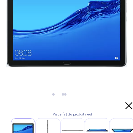
Visuel(s) du produit neuf