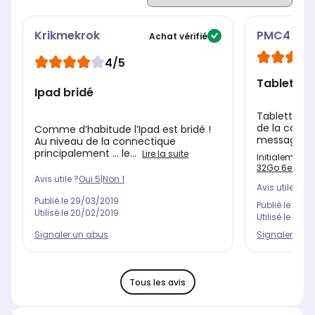
Krikmekrok
PMC4
Achat vérifié
4/5
Tablette 
Ipad bridé
Tablette 32
de la consu
Comme d’habitude l’Ipad est bridé !
messages.B
Au niveau de la connectique
principalement ... le...
Lire la suite
Initialement 
32Go 6e Gen C
Avis utile ?
Oui
5
|
Non
1
Avis utile ?
Oui
Publié le
29/03/2019
Publié le
06/0
Utilisé le
20/02/2019
Utilisé le
10/01
Signaler un abus
Signaler un 
Tous les avis