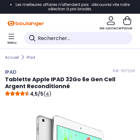
Les meilleures affaires n'attendent pas : découvrez vite notre
Accéder directement à la navigation
sélection à prix bradés.
Accéder directement au contenu
Me connecter
Panier
Accéder directement au pied de page
Menu
Accéder directement au chatbot
Accueil
iPad
Réf. 110
7209
IPAD
Tablette Apple
IPAD
32Go 6e Gen Cell
Argent Reconditionné
4,5/5
(
4
)