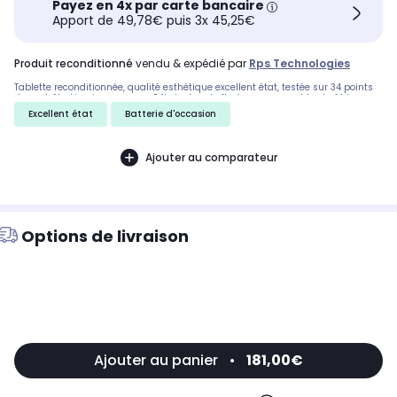
Payez en 4x par carte bancaire
Apport de 49,78€ puis 3x 45,25€
produit reconditionné
vendu & expédié par
Rps Technologies
Tablette reconditionnée, qualité esthétique excellent état, testée sur 34 points
de contrôle. Livraison express 24h. Inclus : boîte éco-responsable et câble
d'alimentation. Stylet non inclus.
Excellent état
Batterie d'occasion
Ajouter au comparateur
Options de livraison
Ajouter au panier
•
181,00€