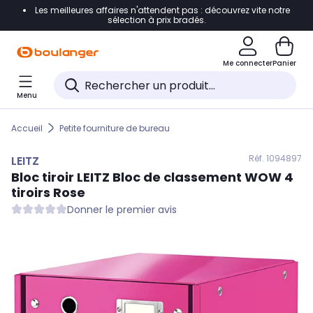
Les meilleures affaires n'attendent pas : découvrez vite notre
Accéder directement à la navigation
sélection à prix bradés.
Accéder directement au contenu
Me connecter
Panier
Accéder directement au pied de page
Menu
Accéder directement au chatbot
Accueil
Petite fourniture de bureau
Réf. 109
4897
LEITZ
Bloc tiroir
LEITZ
Bloc de classement WOW 4
tiroirs Rose
Donner le premier avis