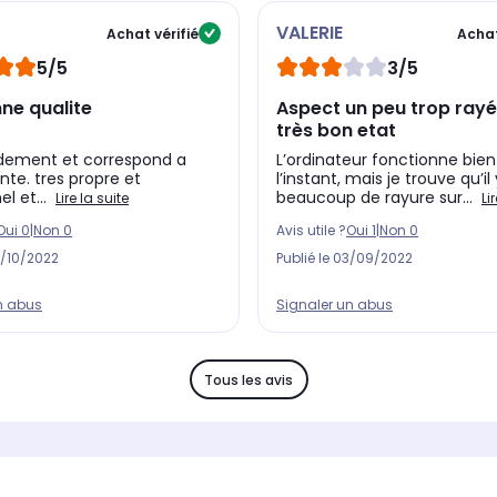
VALERIE
Achat vérifié
Achat
5/5
3/5
ne qualite
Aspect un peu trop rayé
très bon etat
idement et correspond a
L’ordinateur fonctionne bien
te. tres propre et
l’instant, mais je trouve qu’il
l et...
beaucoup de rayure sur...
Lire la suite
Li
Oui
0
|
Non
0
Avis utile ?
Oui
1
|
Non
0
/10/2022
Publié le
03/09/2022
n abus
Signaler un abus
Tous les avis