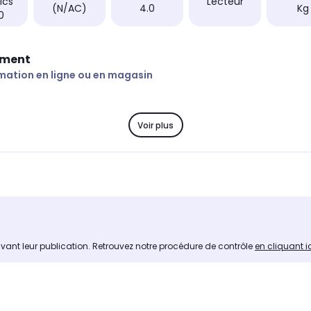
ics
Lecteur
(N/AC)
4.0
Kg
0
ement
mation en ligne ou en magasin
Voir plus
avant leur publication. Retrouvez notre procédure de contrôle
en cliquant i