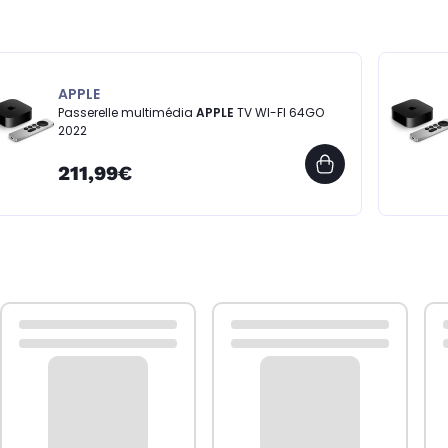
APPLE
Passerelle multimédia
APPLE
TV WI-FI 64GO
2022
211,99€