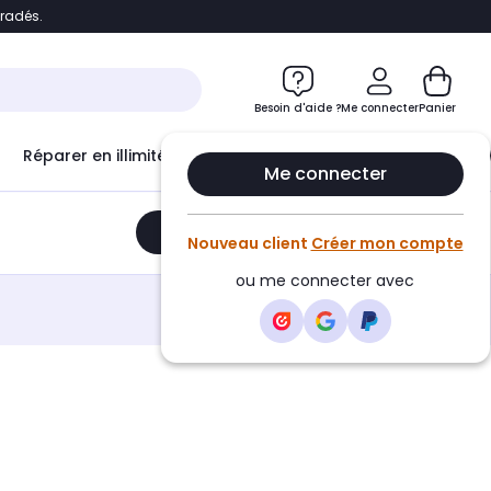
bradés.
e
Accéder directement au chatbot
Besoin d'aide ?
Me connecter
Panier
Réparer en illimité avec
Le Club Infinity
Econ
Me connecter
Ajouter au panier
•
279,99€
Nouveau client
Créer mon compte
ou me connecter avec