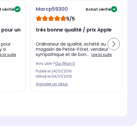
Marcp59300
M
 vérifié
Achat vérifié
5/5
 pour un
très bonne qualité / prix Apple
b
 pour
Ordinateur de qualité, achété au
Co
 y a
magasin de Petite-Fôret. vendeur
ra
sympathique et de bon...
éc
re la suite
Lire la suite
Avis utile ?
Oui
1
|
Non
0
Av
Publié le
24/01/2019
Pu
Utilisé le
04/01/2019
Ut
Signaler un abus
Si