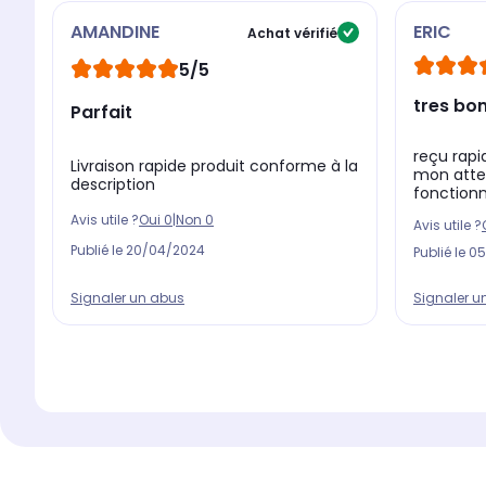
AMANDINE
ERIC
Achat vérifié
5/5
tres bon
Parfait
reçu rap
Livraison rapide produit conforme à la
mon atten
description
fonctionne
Avis utile ?
Oui
0
|
Non
0
Avis utile ?
Publié le
20/04/2024
Publié le
05
Signaler un abus
Signaler u