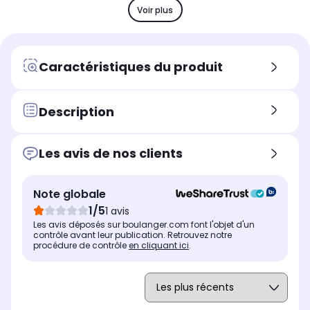
Non connectée
No
-
Voir plus
Fonctionne
Fon
Fonctionne
Sur batterie rechargeable
-
-
via énergie solaire
Caractéristiques du produit
Wifi
Wifi
Wifi
Non
No
-
Bluetooth
Blu
Description
Bluetooth
Non
No
-
Les avis de nos clients
Note globale
1/5
1 avis
Les avis déposés sur boulanger.com font l'objet d'un
contrôle avant leur publication. Retrouvez notre
procédure de contrôle
en cliquant ici
.