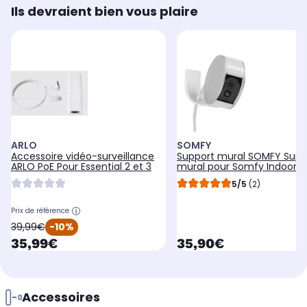
Ils devraient bien vous plaire
ARLO
SOMFY
Accessoire vidéo-surveillance
Support mural SOMFY Supp
ARLO PoE Pour Essential 2 et 3
mural pour Somfy Indoor
Camera
5/5
(2)
Prix de référence
oldPrice
39,99€
-10%
currentPrice
currentPrice
35,99€
35,90€
Accessoires