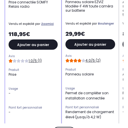
Panneau solaire EZVIZ
Ac
Prise connectée SOMFY
Modèle-F 4W toute caméra
sur
Relais radio
sur batterie
d'a
5
Vendu et expédié par
Boulanger
Ven
Vendu et expédié par
Zoomici
29,99€
8
118,95€
Ajouter au panier
Ajouter au panier
Avis
Avi
Avis
4.0/5 (2)
1.0/5 (1)
Produit
Pro
Produit
Panneau solaire
Ac
Prise
sur
Usage
Us
Usage
Permet de compléter son
Pe
-
installation connectée
ins
Point fort personnalisé
Poi
Point fort personnalisé
Rendement de chargement
-
-
élevé (jusqu'à 4,2 W)
Utilisation
Uti
Utilisation