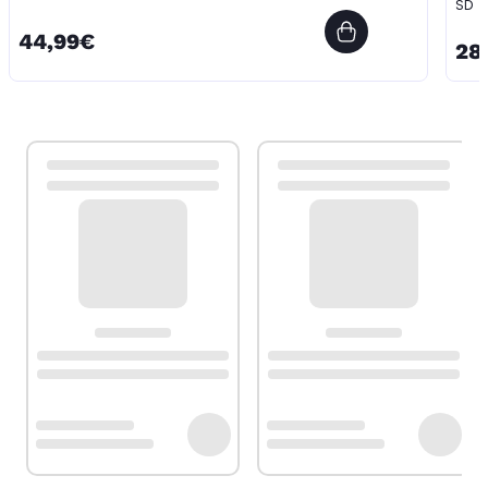
SD
44,99€
28