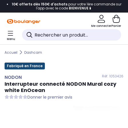
10€ offerts dès 150€ d'achats
pour votre 1ère commande sur
Accéder directement à la navigation
l'app avec le code
BIENVENUE📱
Accéder directement au contenu
Me connecter
Panier
Accéder directement au pied de page
Menu
Accéder directement au chatbot
Accueil
Dashcam
Fabriqué en France
Réf. 105
3426
NODON
Interrupteur connecté
NODON
Mural cozy
white EnOcean
Donner le premier avis