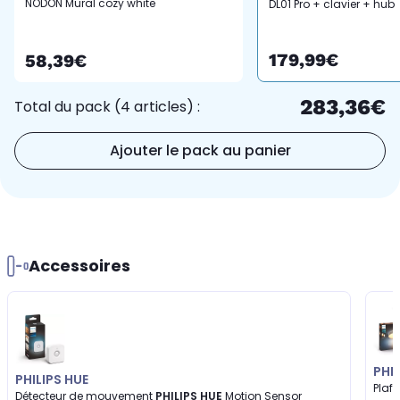
NODON Mural cozy white
DL01 Pro + clavier + hub
EnOcean
179,99€
58,39€
283,36€
Total du pack (4 articles) :
Ajouter le pack au panier
Accessoires
PHIL
PHILIPS HUE
Plaf
Détecteur de mouvement
PHILIPS HUE
Motion Sensor