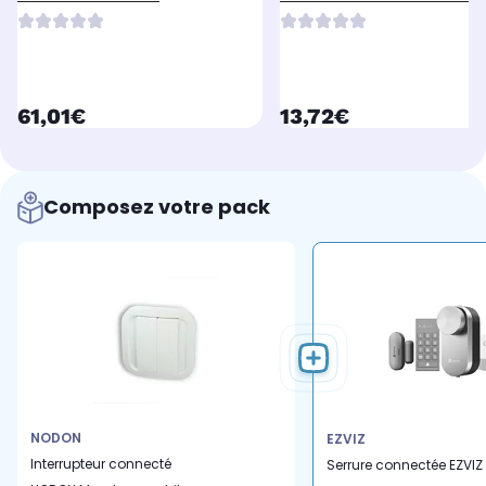
Keyring - Blue
currentPrice
currentPrice
61,01€
13,72€
Composez votre pack
NODON
EZVIZ
Interrupteur connecté
Serrure connectée EZVIZ