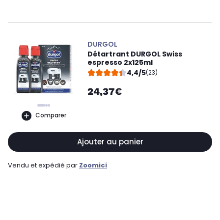
DURGOL
Détartrant DURGOL Swiss
espresso 2x125ml
4,4/5
(23)
24,37€
Comparer
Ajouter au panier
Vendu et expédié par
Zoomici