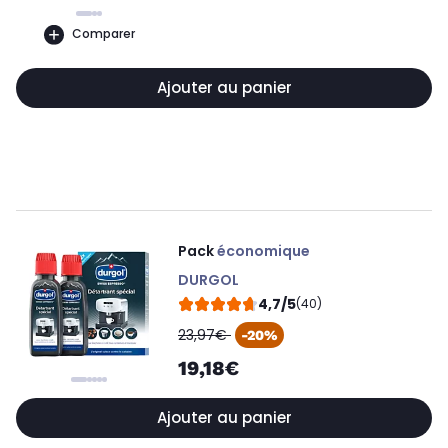
Comparer
Ajouter au panier
Pack
économique
DURGOL
4,7/5
(40)
oldPrice
23,97€
-20%
19,18€
Ajouter au panier