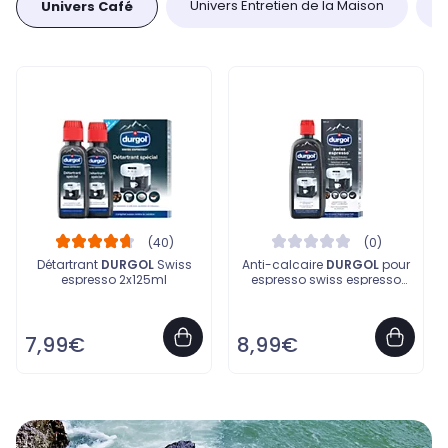
Univers Entretien de la Maison
U
Univers Café
Détartrant
DURGOL
Swiss
Anti-calcaire
DURGOL
pour
espresso 2x125ml
espresso swiss espresso
500mL
7,99€
8,99€