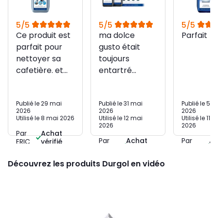
5/5
5/5
5/5
Ce produit est
ma dolce
Parfait
parfait pour
gusto était
nettoyer sa
toujours
cafetière. et
entartré
même d'autre
malgré un
usage sont
entretien
Publié le 29 mai
Publié le 31 mai
Publié le 5 
possible
régulier. ce
2026
2026
2026
(bouilloire,
produit est
Utilisé le 8 mai 2026
Utilisé le 12 mai
Utilisé le 11 fé
2026
2026
canule, etc.....)
rapide et
Par
Achat
efficace ! en 10
Par
Achat
Par
Ac
ERIC
vérifié
JULIEN
vérifié
SABINE
vé
minutes la
Découvrez les produits Durgol en vidéo
machine
retrouvé sa
première
jeunesse,pas
d'odeur