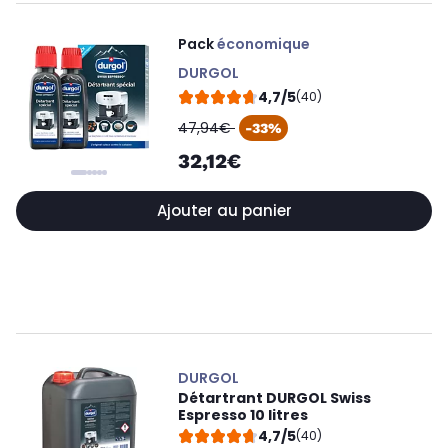
Pack
économique
DURGOL
4,7/5
(40)
oldPrice
47,94€
-33%
32,12€
Ajouter au panier
DURGOL
Détartrant DURGOL Swiss
Espresso 10 litres
4,7/5
(40)