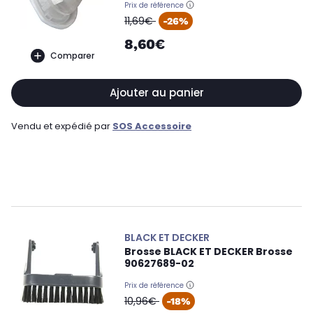
Prix de référence
oldPrice
11,69€
-26%
8,60€
Comparer
Ajouter au panier
Vendu et expédié par
SOS Accessoire
BLACK ET DECKER
Brosse BLACK ET DECKER Brosse
90627689-02
Prix de référence
oldPrice
10,96€
-18%