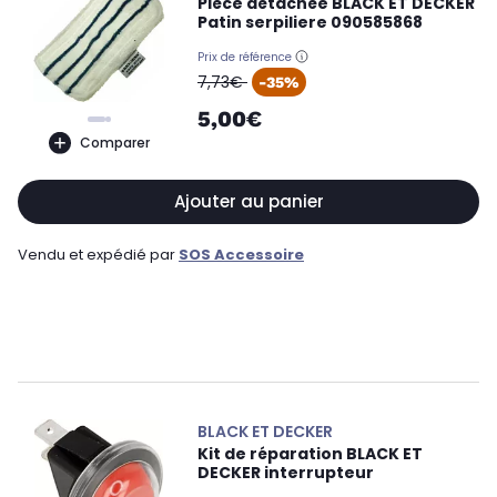
Pièce détachée BLACK ET DECKER
Patin serpiliere 090585868
Prix de référence
oldPrice
7,73€
-35%
5,00€
Comparer
Ajouter au panier
Vendu et expédié par
SOS Accessoire
BLACK ET DECKER
Kit de réparation BLACK ET
DECKER interrupteur