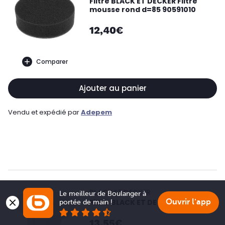
Filtre BLACK ET DECKER Filtre
mousse rond d=85 90591010
12,40€
Comparer
Ajouter au panier
Vendu et expédié par
Adepem
BLACK ET DECKER
Le meilleur de Boulanger à 
Filtre BLACK ET DECKER N566706
Ouvrir l'app
portée de main !
13,55€