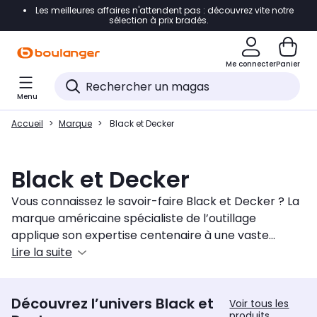
Les meilleures affaires n'attendent pas : découvrez vite notre
Accéder directement à la navigation
sélection à prix bradés.
Accéder directement au contenu
Me connecter
Panier
Accéder directement au pied de page
Menu
Accéder directement au chatbot
Accueil
Marque
Black et Decker
Black et Decker
Vous connaissez le savoir-faire Black et Decker ? La
marque américaine spécialiste de l’outillage
applique son expertise centenaire à une vaste
gamme d’accessoires d’entretien de la maison.
Lire la suite
L’aspirateur à main ou l’aspirateur-balai Black and
Decker entretiennent toutes les surfaces, tout
Découvrez l’univers Black et
comme le balai vapeur. Le rafraîchisseur d’air,
Voir tous les
produits