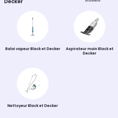
Decker
le ventilateur ou le climatiseur Black & Decker se
chargent de l’air intérieur !
Balai vapeur Black et Decker
Aspirateur main Black et
Decker
Nettoyeur Black et Decker