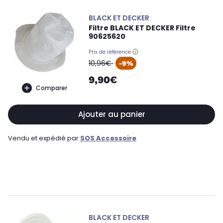
BLACK ET DECKER
Filtre BLACK ET DECKER Filtre
90625620
Prix de référence
oldPrice
10,96€
-9%
9,90€
Comparer
Ajouter au panier
Vendu et expédié par
SOS Accessoire
BLACK ET DECKER