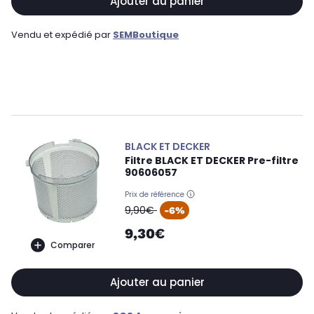
Ajouter au panier
Vendu et expédié par
SEMBoutique
BLACK ET DECKER
Filtre BLACK ET DECKER Pre-filtre
90606057
Prix de référence
oldPrice
9,90€
-6%
9,30€
Comparer
Ajouter au panier