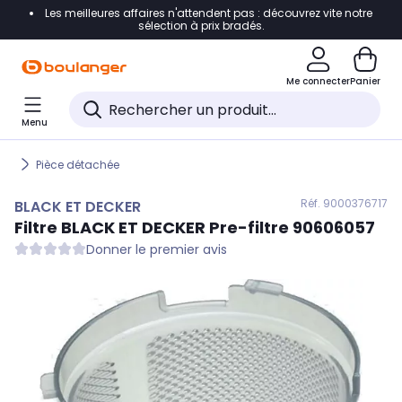
Les meilleures affaires n'attendent pas : découvrez vite notre
Accéder directement à la navigation
sélection à prix bradés.
Accéder directement au contenu
Me connecter
Panier
Accéder directement au pied de page
Menu
Accéder directement au chatbot
Pièce détachée
Réf. 900
0376717
BLACK ET DECKER
Filtre
BLACK ET DECKER
Pre-filtre 90606057
Donner le premier avis