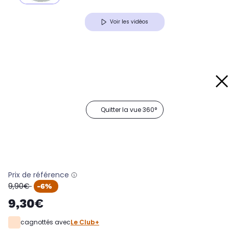
Voir les vidéos
Quitter la vue 360°
Prix de référence
oldPrice
9,90€
-6%
9,30€
cagnottés avec
Le Club+