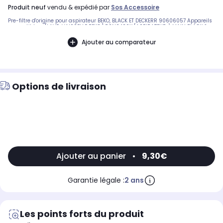
produit neuf
vendu & expédié par
Sos Accessoire
Pre-filtre d'origine pour aspirateur BEKO, BLACK ET DECKERR 90606057 Appareils
compatibles : [LAVE-VAISSELLE BEKO:] DSN2420X [ASPIRATEUR À MAIN BLACK &
DECKER:] DVJ215J [ASPIRATEUR BLACK & DECKER:] DVJ315J BB336636
Ajouter au comparateur
Options de livraison
Ajouter au panier
•
9,30€
Garantie légale :
2 ans
Les points forts du produit