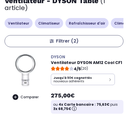
Ventilateur - DYSON Table
(1
article)
Ventilateur
Climatiseur
Rafraîchisseur d'air
Climati
Filtrer
(2)
DYSON
Ventilateur DYSON AM12 Cool CF1
4/5
(20)
Jusqu'à
90€
cagnottés
nouveaux adhérents
275,00€
Comparer
ou
4x Carte bancaire : 75,63€
puis
3x 68,75€