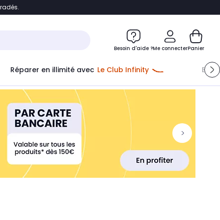
bradés.
ontenu
Accéder directement au pied de page
Besoin d'aide ?
Me connecter
Panier
Réparer en illimité avec
Le Club Infinity
Econ