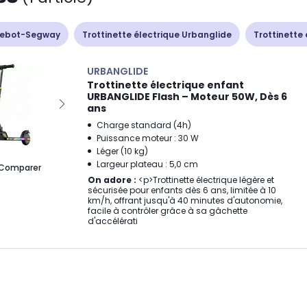
inebot-Segway
Trottinette électrique Urbanglide
Trottinette
URBANGLIDE
Trottinette électrique enfant
URBANGLIDE Flash – Moteur 50W, Dès 6
ans
Charge standard (4h)
Puissance moteur : 30 W
Léger (10 kg)
Largeur plateau : 5,0 cm
Comparer
On adore :
<p>Trottinette électrique légère et
sécurisée pour enfants dès 6 ans, limitée à 10
km/h, offrant jusqu'à 40 minutes d'autonomie,
facile à contrôler grâce à sa gâchette
d'accélérati