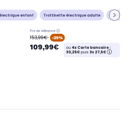
 électrique enfant
Trottinette électrique adulte
Trottinette é
Prix de référence
oldPrice
153,99€
-29%
109,99€
ou
4x Carte bancaire :
30,25€
puis
3x 27,5€