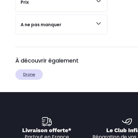
Prix
A ne pas manquer
À découvrir également
Drone
Livraison offerte*
Le Club Infi
Partout en France
Réparation de vos 