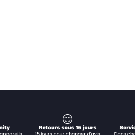
nity
Retours sous 15 jours
Servi
appareils 
15 jours pour changer d'avis
Dans cha