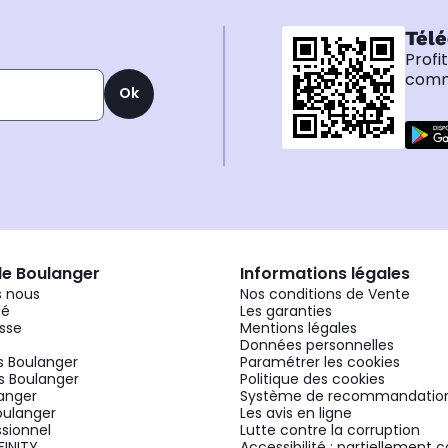
Télé
Profi
comma
Ok
de Boulanger
Informations légales
 nous
Nos conditions de Vente
gé
Les garanties
sse
Mentions légales
Données personnelles
 Boulanger
Paramétrer les cookies
 Boulanger
Politique des cookies
langer
Système de recommandatio
oulanger
Les avis en ligne
ssionnel
Lutte contre la corruption
FINITY
Accessibilité : partiellement