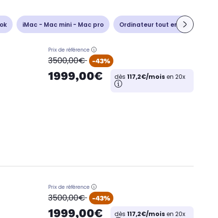
ok
iMac - Mac mini - Mac pro
Ordinateur tout en un
Unit
Prix de référence
oldPrice
3500,00€
-43%
1999,00€
dès
117,2€/mois
en 20x
Prix de référence
oldPrice
3500,00€
-43%
1999,00€
dès
117,2€/mois
en 20x