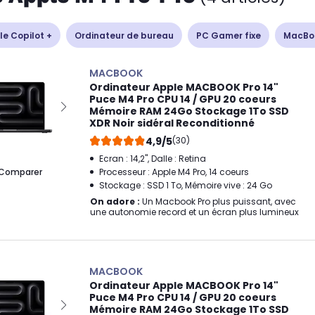
le Copilot +
Ordinateur de bureau
PC Gamer fixe
MacBo
MACBOOK
Ordinateur Apple MACBOOK Pro 14"
Puce M4 Pro CPU 14 / GPU 20 coeurs
Mémoire RAM 24Go Stockage 1To SSD
XDR Noir sidéral Reconditionné
4,9/5
(30)
Ecran : 14,2", Dalle : Retina
Comparer
Processeur : Apple M4 Pro, 14 coeurs
Stockage : SSD 1 To, Mémoire vive : 24 Go
On adore :
Un Macbook Pro plus puissant, avec
une autonomie record et un écran plus lumineux
MACBOOK
Ordinateur Apple MACBOOK Pro 14"
Puce M4 Pro CPU 14 / GPU 20 coeurs
Mémoire RAM 24Go Stockage 1To SSD