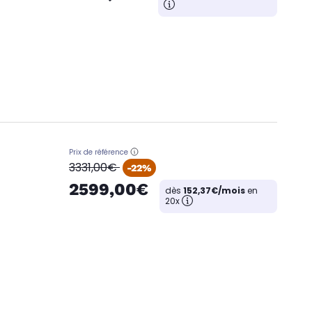
Prix de référence
oldPrice
3331,00€
-22%
2599,00€
dès
152,37€/mois
en
20x