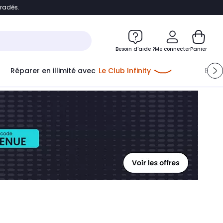
bradés.
ontenu
Accéder directement au pied de page
Besoin d'aide ?
Me connecter
Panier
Réparer en illimité avec
Le Club Infinity
Econ
Me connecter
Nouveau client
Créer mon compte
ou me connecter avec