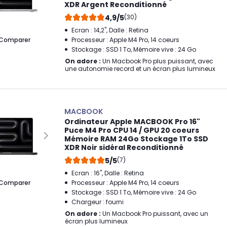
XDR Argent Reconditionné
4,9/5
(30)
Ecran : 14,2", Dalle : Retina
Comparer
Processeur : Apple M4 Pro, 14 coeurs
Stockage : SSD 1 To, Mémoire vive : 24 Go
On adore :
Un Macbook Pro plus puissant, avec
une autonomie record et un écran plus lumineux
MACBOOK
Ordinateur Apple MACBOOK Pro 16"
Puce M4 Pro CPU 14 / GPU 20 coeurs
Mémoire RAM 24Go Stockage 1To SSD
XDR Noir sidéral Reconditionné
5/5
(7)
Ecran : 16", Dalle : Retina
Comparer
Processeur : Apple M4 Pro, 14 coeurs
Stockage : SSD 1 To, Mémoire vive : 24 Go
Chargeur : fourni
On adore :
Un Macbook Pro puissant, avec un
écran plus lumineux