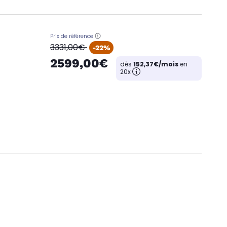
Prix de référence
oldPrice
3331,00€
-22%
2599,00€
dès
152,37€/mois
en
20x