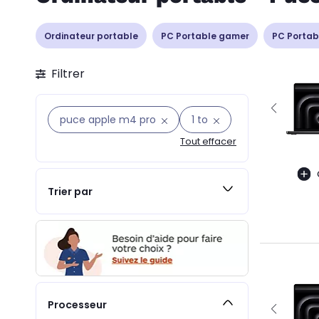
Ordinateur portable
PC Portable gamer
PC Portab
Filtrer
puce apple m4 pro
1 to
Tout effacer
Trier par
Processeur