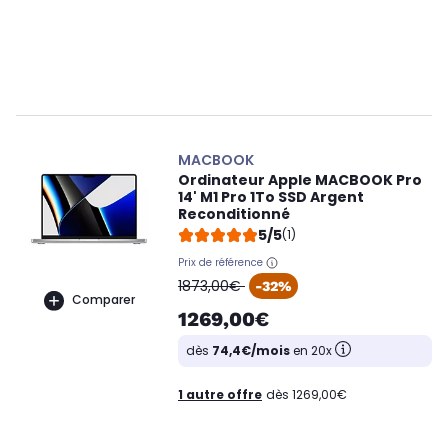
MACBOOK
Ordinateur Apple MACBOOK Pro
14' M1 Pro 1To SSD Argent
Reconditionné
5/5
(1)
Prix de référence
oldPrice
1873,00€
-32%
Comparer
1269,00€
dès
74,4€/mois
en 20x
1 autre offre
dès 1269,00€