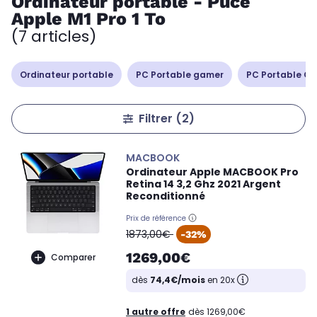
Ordinateur portable - Puce
Apple M1 Pro 1 To
(7 articles)
Ordinateur portable
PC Portable gamer
PC Portable Cop
Filtrer
(2)
MACBOOK
Ordinateur Apple MACBOOK Pro
Retina 14 3,2 Ghz 2021 Argent
Reconditionné
Prix de référence
oldPrice
1873,00€
-32%
1269,00€
Comparer
dès
74,4€/mois
en 20x
1 autre offre
dès 1269,00€