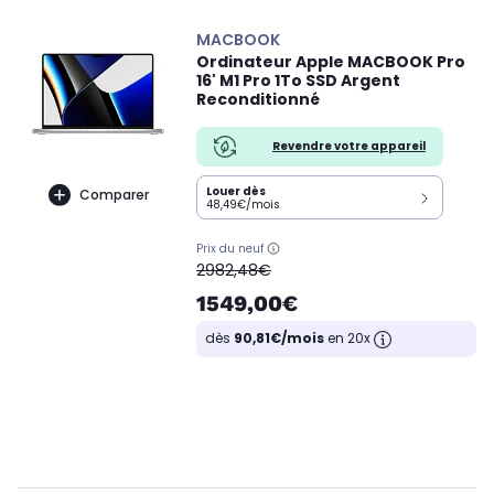
MACBOOK
Ordinateur Apple MACBOOK Pro
16' M1 Pro 1To SSD Argent
Reconditionné
Revendre votre appareil
Louer dès
Comparer
48,49€/mois
Prix du neuf
oldPrice
2982,48€
1549,00€
dès
90,81€/mois
en 20x