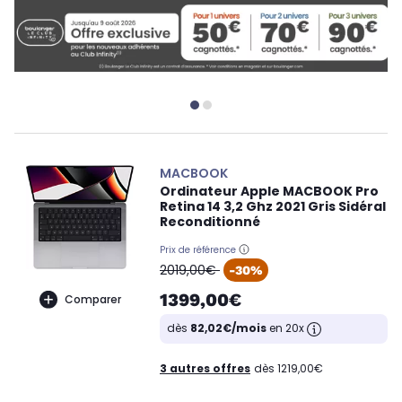
MACBOOK
Ordinateur Apple MACBOOK Pro
Retina 14 3,2 Ghz 2021 Gris Sidéral
Reconditionné
Prix de référence
oldPrice
2019,00€
-30%
1399,00€
Comparer
dès
82,02€/mois
en 20x
3 autres offres
dès 1219,00€