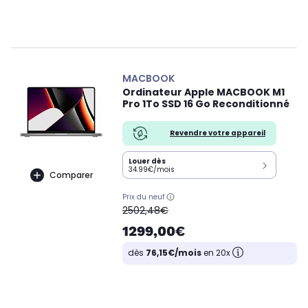
MACBOOK
Ordinateur Apple MACBOOK M1
Pro 1To SSD 16 Go Reconditionné
Revendre votre appareil
Louer dès
34.99€/mois
Comparer
Prix du neuf
oldPrice
2502,48€
1299,00€
dès
76,15€/mois
en 20x