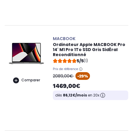
MACBOOK
Ordinateur Apple MACBOOK Pro
14' M1 Pro 1To SSD Gris SidÈral
Reconditionné
5/5
(1)
Prix de référence
oldPrice
2089,00€
-29%
Comparer
1469,00€
dès
86,12€/mois
en 20x