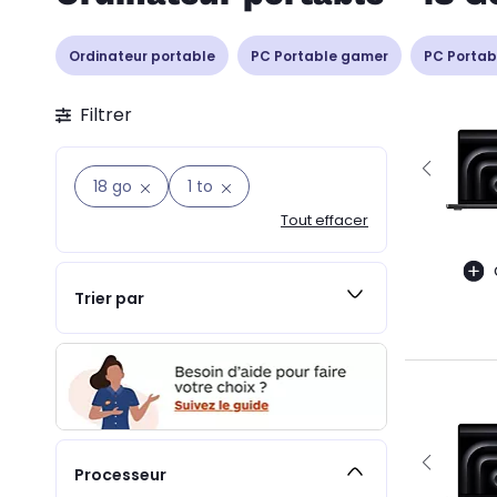
Ordinateur portable
PC Portable gamer
PC Portab
Filtrer
18 go
1 to
Tout effacer
Trier par
Processeur