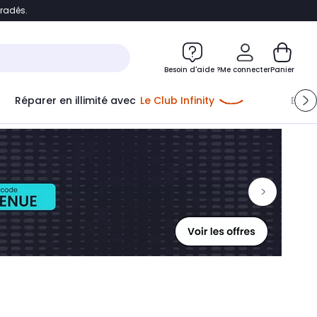
bradés.
ontenu
Accéder directement au pied de page
Besoin d'aide ?
Me connecter
Panier
Réparer en illimité avec
Le Club Infinity
Econ
Me connecter
Nouveau client
Créer mon compte
ou me connecter avec