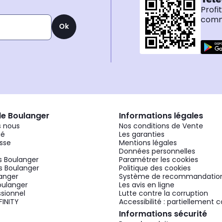
Profi
comma
Ok
de Boulanger
Informations légales
 nous
Nos conditions de Vente
gé
Les garanties
sse
Mentions légales
Données personnelles
 Boulanger
Paramétrer les cookies
 Boulanger
Politique des cookies
langer
Système de recommandatio
oulanger
Les avis en ligne
ssionnel
Lutte contre la corruption
FINITY
Accessibilité : partiellement
Informations sécurité