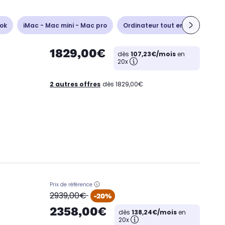
ok
iMac - Mac mini - Mac pro
Ordinateur tout en un
Unit
1829,00€
dès
107,23€/mois
en
20x
2 autres offres
dès 1829,00€
Prix de référence
oldPrice
2939,00€
-20%
2358,00€
dès
138,24€/mois
en
20x