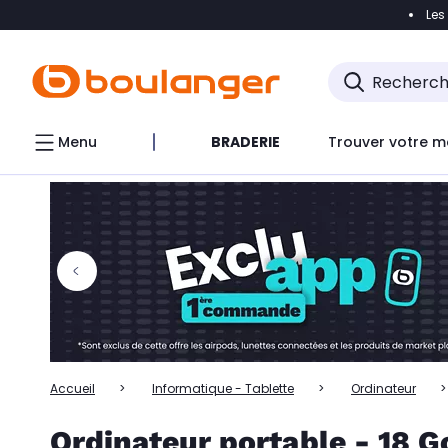
Les
Accéder directement à la navigation
Accéder directem
Accéder directement au chatbot
Menu
BRADERIE
Trouver votre m
Accueil
Informatique - Tablette
Ordinateur
Ordinateur portable - 18 G