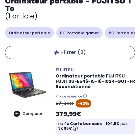
Ordinateur portable - FUJITSU 1
To
(1 article)
Ordinateur portable
PC Portable gamer
PC Portable Cop
Filtrer
(2)
FUJITSU
Ordinateur portable FUJITSU
FUJITSU-E546-I5-16-1024-GUT-FR
Reconditionné
Prix de référence
oldPrice
671,94€
-43%
379,99€
Comparer
ou
4x Carte bancaire : 104,5€
puis
3x 95€