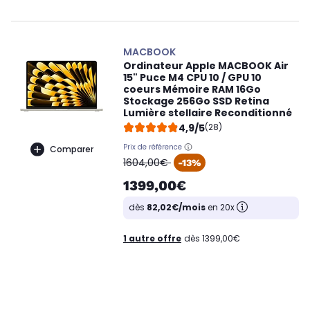
MACBOOK
Ordinateur Apple MACBOOK Air
15" Puce M4 CPU 10 / GPU 10
coeurs Mémoire RAM 16Go
Stockage 256Go SSD Retina
Lumière stellaire Reconditionné
4,9/5
(28)
Prix de référence
Comparer
oldPrice
1604,00€
-13%
1399,00€
dès
82,02€/mois
en 20x
1 autre offre
dès 1399,00€