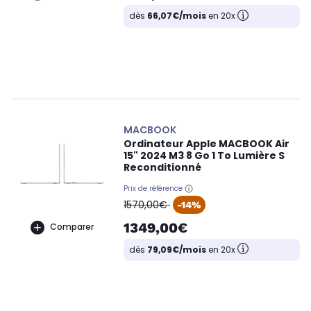
dès
66,07€/mois
en 20x
MACBOOK
Ordinateur Apple MACBOOK Air
15" 2024 M3 8 Go 1 To Lumière S
Reconditionné
Prix de référence
oldPrice
1570,00€
-14%
1349,00€
Comparer
dès
79,09€/mois
en 20x