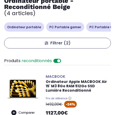
Ordinateur portable -
Reconditionné Beige
(4 articles)
Ordinateur portable
PC Portable gamer
PC Portable Cop
Filtrer
(2)
Produits
reconditionnés
MACBOOK
Ordinateur Apple MACBOOK Air
15' M3 8Go RAM 512Go SSD
Lumière Reconditionné
Prix de référence
oldPrice
1492,00€
-24%
1127,00€
Comparer