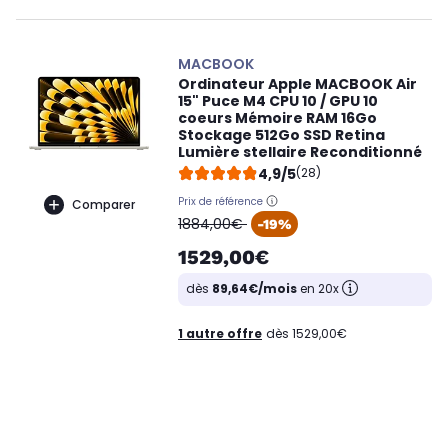
MACBOOK
Ordinateur Apple MACBOOK Air
15" Puce M4 CPU 10 / GPU 10
coeurs Mémoire RAM 16Go
Stockage 512Go SSD Retina
Lumière stellaire Reconditionné
4,9/5
(28)
Prix de référence
Comparer
oldPrice
1884,00€
-19%
1529,00€
dès
89,64€/mois
en 20x
1 autre offre
dès 1529,00€