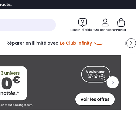
bradés.
ontenu
Accéder directement au pied de page
Besoin d'aide ?
Me connecter
Panier
Réparer en illimité avec
Le Club Infinity
Econ