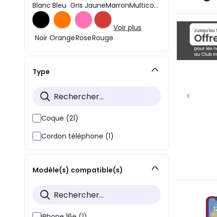
Blanc
Bleu
Gris
Jaune
Marron
Multicolore
Voir plus
Noir
Orange
Rose
Rouge
Type
Coque (21)
Cordon téléphone (1)
Modèle(s) compatible(s)
iPhone 16e (1)