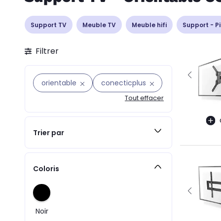
Support TV
Meuble TV
Meuble hifi
Support - P
Filtrer
orientable
conecticplus
Tout effacer
Trier par
Coloris
Noir