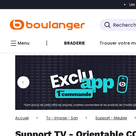
Les
Accéder directement à la navigation
Accéder directem
Accéder directement au chatbot
Menu
BRADERIE
Trouver votre m
Accueil
Tv - Image - Son
Support - Meuble
Support TV - Orientable 