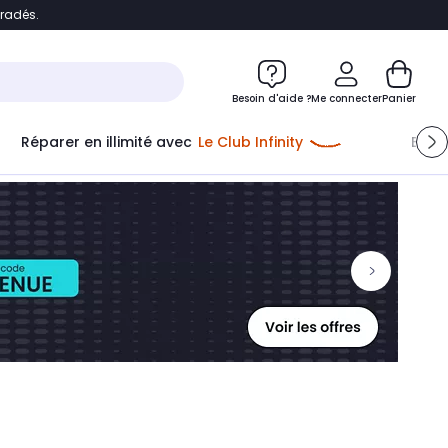
bradés.
ontenu
Accéder directement au pied de page
Besoin d'aide ?
Me connecter
Panier
Réparer en illimité avec
Le Club Infinity
Econ