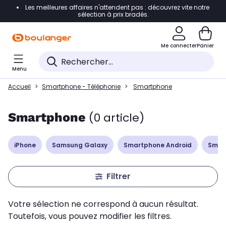
Les meilleures affaires n'attendent pas : découvrez vite notre
Accéder directement à la navigation
sélection à prix bradés.
Accéder directement à la liste des produits
Me connecter
Panier
Accéder directement au contenu
Menu
Accéder directement au pied de page
Accueil
Smartphone - Téléphonie
Smartphone
Accéder directement au chatbot
Smartphone
(0 article)
iPhone
Samsung Galaxy
Smartphone Android
Smar
Filtrer
Votre sélection ne correspond à aucun résultat.
Toutefois, vous pouvez modifier les filtres.