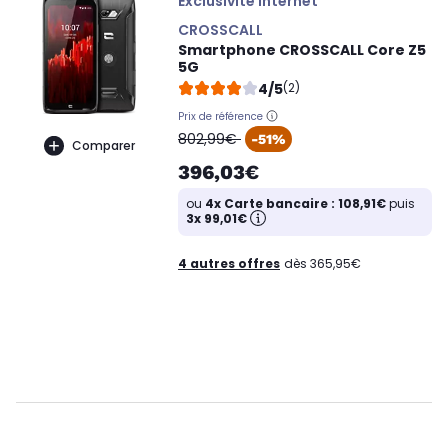
Exclusivité internet
CROSSCALL
Smartphone CROSSCALL Core Z5
5G
4/5
(2)
Prix de référence
oldPrice
802,99€
-51%
Comparer
396,03€
ou
4x Carte bancaire : 108,91€
puis
3x 99,01€
4 autres offres
dès 365,95€