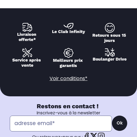
Le Club Infinity
Livraison 
Retours sous 15 
offerte*
jours
Boulanger Drive
Service après 
Meilleurs prix 
vente
garantis
Voir conditions*
Restons en contact !
Inscrivez-vous à la newsletter
Ok
Ou retrouvez-nous sur :