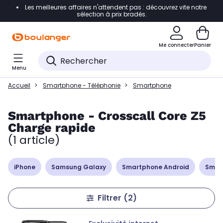
Les meilleures affaires n'attendent pas : découvrez vite notre
Accéder directement à la navigation
sélection à prix bradés.
Accéder directement à la liste des produits
Me connecter
Panier
Accéder directement au contenu
Menu
Accéder directement au pied de page
Accueil
Smartphone - Téléphonie
Smartphone
Accéder directement au chatbot
Smartphone - Crosscall Core Z5
Charge rapide
(1 article)
iPhone
Samsung Galaxy
Smartphone Android
Smar
Filtrer
(2)