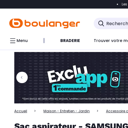
Les
Accéder directement à la navigation
Accéder directem
Accéder directement au chatbot
Menu
BRADERIE
Trouver votre m
Accueil
Maison - Entretien - Jardin
Accessoire a
Sac aspirateur - SAMSUNG