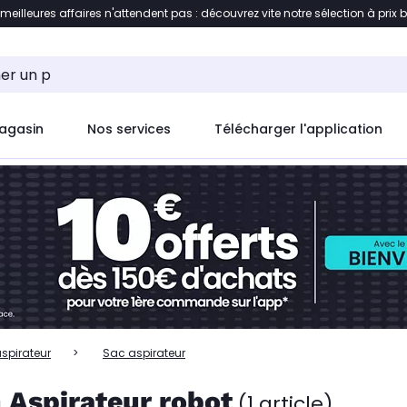
 meilleures affaires n'attendent pas : découvrez vite notre sélection à prix 
ent à la liste des produits
Accéder directement au c
agasin
Nos services
Télécharger l'application
spirateur
Sac aspirateur
 Aspirateur robot
(1 article)