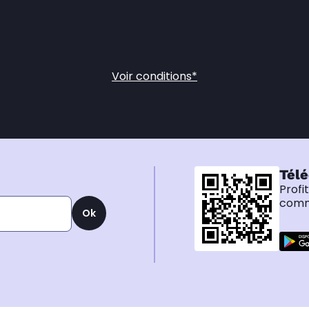
Voir conditions*
Télé
Profi
comma
Ok