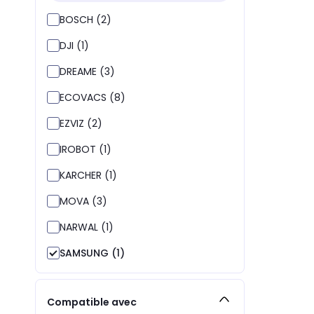
BOSCH (2)
DJI (1)
DREAME (3)
ECOVACS (8)
EZVIZ (2)
IROBOT (1)
KARCHER (1)
MOVA (3)
NARWAL (1)
SAMSUNG (1)
Compatible avec