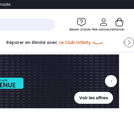
bradés.
ontenu
Accéder directement au pied de page
Besoin d'aide ?
Me connecter
Panier
Réparer en illimité avec
Le Club Infinity
Econ
Me connecter
Nouveau client
Créer mon compte
ou me connecter avec