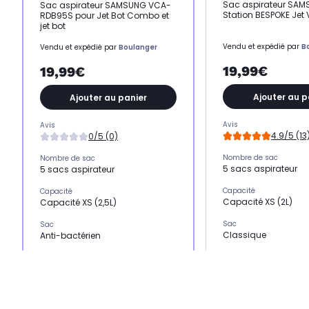
Sac aspirateur SAM
Sac aspirateur SAMSUNG VCA-
Station BESPOKE Jet
RDB95S pour Jet Bot Combo et
jet bot
Vendu et expédié par
B
Vendu et expédié par
Boulanger
19,99€
19,99€
Ajouter au p
Ajouter au panier
Avis
Avis
4.9/5 (13
0/5 (0)
Nombre de sac
Nombre de sac
5 sacs aspirateur
5 sacs aspirateur
Capacité
Capacité
Capacité XS (2L)
Capacité XS (2,5L)
Sac
Sac
Classique
Anti-bactérien
Matière
Matière
Microfibres
microfibre : haute filtration
Compatible avec
Compatible avec
Aspirateur balai
Aspirateur robot