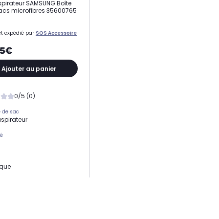
pirateur SAMSUNG Boîte
acs microfibres 35600765
t expédié par
SOS Accessoire
45€
Ajouter au panier
0/5 (0)
 de sac
aspirateur
té
ique
ique
ible avec
teur traîneau