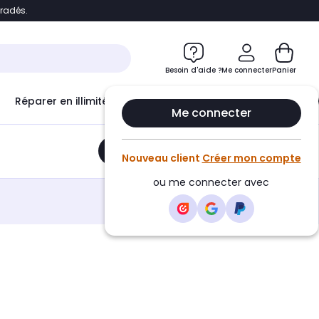
bradés.
e
Accéder directement au chatbot
Besoin d'aide ?
Me connecter
Panier
Réparer en illimité avec
Le Club Infinity
Econ
Me connecter
Ajouter au panier
•
19,99€
Nouveau client
Créer mon compte
ou me connecter avec