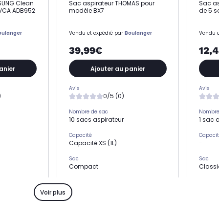
SUNG Clean
Sac aspirateur THOMAS pour
Sac as
 VCA ADB952
modèle BX7
de 5 s
oulanger
Vendu et expédié par
Boulanger
Vendu e
39,99€
12,
anier
Ajouter au panier
Avis
Avis
)
0/5 (0)
Nombre de sac
Nombre
10 sacs aspirateur
1 sac 
Capacité
Capaci
Capacité XS (1L)
-
Sac
Sac
Compact
Class
Matière
Matière
Microfibres
Class
Voir plus
Compatible avec
Compat
Aspirateur balai
Aspira