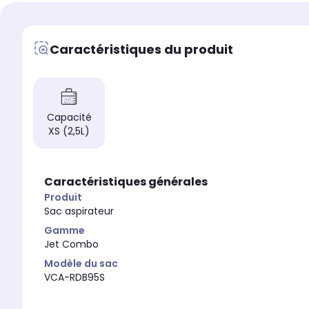
Gamme
Gamme
Bespoke Jet
Jet Combo
Caractéristiques du produit
Capacité
XS (2,5L)
Caractéristiques générales
Produit
Sac aspirateur
Gamme
Jet Combo
Modèle du sac
VCA-RDB95S