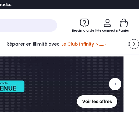
bradés.
ontenu
Accéder directement au pied de page
Besoin d'aide ?
Me connecter
Panier
Réparer en illimité avec
Le Club Infinity
Econ