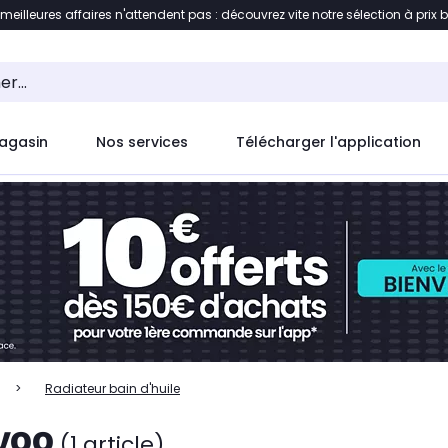
 meilleures affaires n'attendent pas : découvrez vite notre sélection à prix 
ent à la liste des produits
Accéder directement au c
agasin
Nos services
Télécharger l'application
Radiateur bain d'huile
IVOO
(1 article)