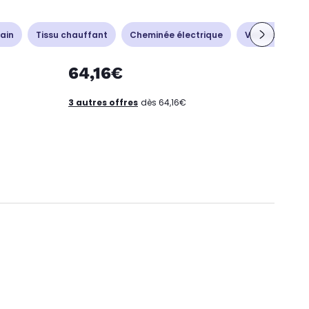
ain
Tissu chauffant
Cheminée électrique
Ventilation - 
64,16€
3 autres offres
dès 64,16€