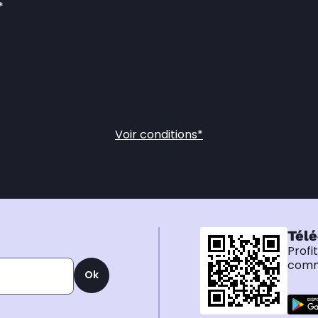
*
Voir conditions*
Télé
Profi
comma
Ok