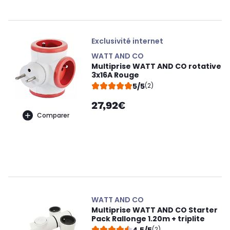
Exclusivité internet
WATT AND CO
Multiprise WATT AND CO rotative
3x16A Rouge
5/5
(2)
27,92€
Comparer
WATT AND CO
Multiprise WATT AND CO Starter
Pack Rallonge 1.20m + triplite
4,5/5
(2)