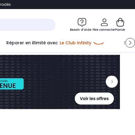
bradés.
ontenu
Accéder directement au pied de page
Besoin d'aide ?
Me connecter
Panier
Me connecter
Réparer en illimité avec
Le Club Infinity
Econ
Nouveau client
Créer mon compte
ou me connecter avec