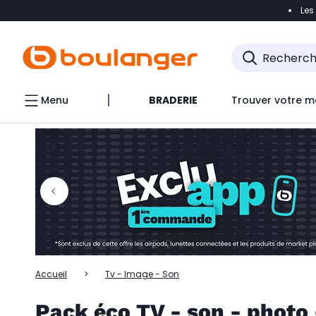
Les
Accéder directement à la navigation
Accéder directem
Accéder directement au chatbot
Menu
BRADERIE
Trouver votre m
Accueil
Tv - Image - Son
Pack éco TV - son - phot