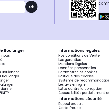
comma
Ok
de Boulanger
Informations légales
 nous
Nos conditions de Vente
gé
Les garanties
sse
Mentions légales
Données personnelles
 Boulanger
Paramétrer les cookies
 Boulanger
Politique des cookies
langer
Système de recommandatio
oulanger
Les avis en ligne
ssionnel
Lutte contre la corruption
FINITY
Accessibilité : partiellement
Informations sécurité
Rappel produit
Alerte fraude