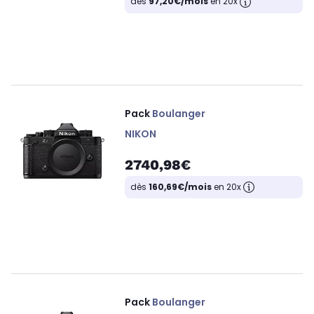
dès
97,20€/mois
en 20x
Pack
Boulanger
NIKON
2740,98€
dès
160,69€/mois
en 20x
Pack
Boulanger