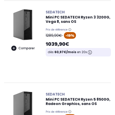
SEDATECH
Mini PC SEDATECH Ryzen 3 3200G,
Vega 8, sans OS
Prix de référence
oldPrice
1289,90€
-19%
1039,90€
Comparer
dès
60,97€/mois
en 20x
SEDATECH
Mini PC SEDATECH Ryzen 5 8500G,
Radeon Graphics, sans OS
Prix de référence