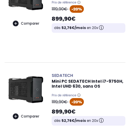
Prix de référence
oldPrice
1119,90€
-20%
899,90€
Comparer
dès
52,76€/mois
en 20x
SEDATECH
Mini PC SEDATECH Intel i7-9750H,
Intel UHD 630, sans OS
Prix de référence
oldPrice
1119,90€
-20%
899,90€
Comparer
dès
52,76€/mois
en 20x