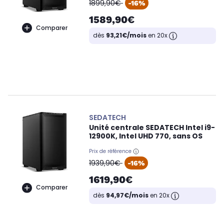
oldPrice
1899,90€
-16%
1589,90€
Comparer
dès
93,21€/mois
en 20x
SEDATECH
Unité centrale SEDATECH Intel i9-
12900K, Intel UHD 770, sans OS
Prix de référence
oldPrice
1939,90€
-16%
1619,90€
Comparer
dès
94,97€/mois
en 20x