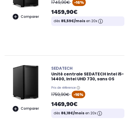
oldPrice
1749,90€
-16%
1459,90€
Comparer
dès
85,59€/mois
en 20x
SEDATECH
Unité centrale SEDATECH Intel i5-
14400, Intel UHD 730, sans OS
Prix de référence
oldPrice
1759,90€
-16%
1469,90€
Comparer
dès
86,18€/mois
en 20x