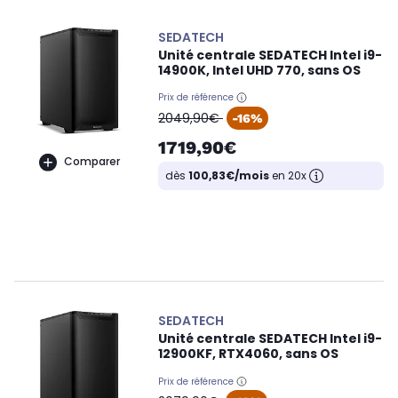
SEDATECH
Unité centrale SEDATECH Intel i9-
14900K, Intel UHD 770, sans OS
Prix de référence
oldPrice
2049,90€
-16%
1719,90€
Comparer
dès
100,83€/mois
en 20x
SEDATECH
Unité centrale SEDATECH Intel i9-
12900KF, RTX4060, sans OS
Prix de référence