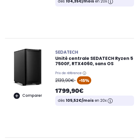
dès
104,35€/mois
en 20x
SEDATECH
Unité centrale SEDATECH Ryzen 5
7500F, RTX4060, sans OS
Prix de référence
oldPrice
2139,90€
-15%
1799,90€
Comparer
dès
105,52€/mois
en 20x