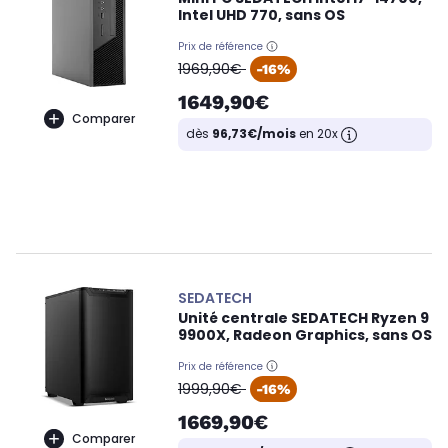
Intel UHD 770, sans OS
Prix de référence
oldPrice
1969,90€
-16%
1649,90€
Comparer
dès
96,73€/mois
en 20x
SEDATECH
Unité centrale SEDATECH Ryzen 9
9900X, Radeon Graphics, sans OS
Prix de référence
oldPrice
1999,90€
-16%
1669,90€
Comparer