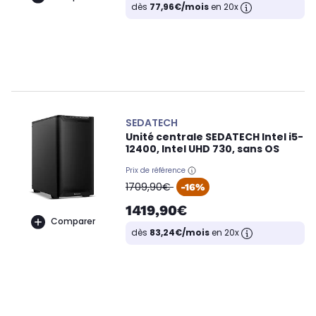
dès
77,96€/mois
en 20x
SEDATECH
Unité centrale SEDATECH Intel i5-
12400, Intel UHD 730, sans OS
Prix de référence
oldPrice
1709,90€
-16%
1419,90€
Comparer
dès
83,24€/mois
en 20x