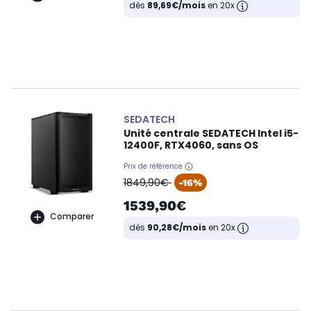
dès
89,69€/mois
en 20x
SEDATECH
Unité centrale SEDATECH Intel i5-
12400F, RTX4060, sans OS
Prix de référence
oldPrice
1849,90€
-16%
1539,90€
Comparer
dès
90,28€/mois
en 20x