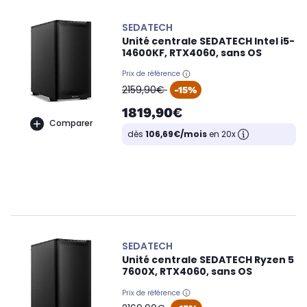
SEDATECH
Unité centrale SEDATECH Intel i5-
14600KF, RTX4060, sans OS
Prix de référence
oldPrice
2159,90€
-15%
1819,90€
Comparer
dès
106,69€/mois
en 20x
SEDATECH
Unité centrale SEDATECH Ryzen 5
7600X, RTX4060, sans OS
Prix de référence
oldPrice