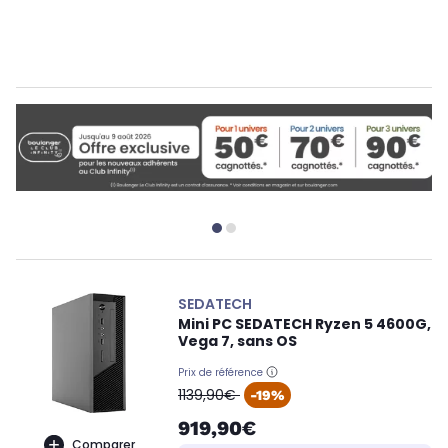
SEDATECH
Mini PC SEDATECH Ryzen 5 4600G,
Vega 7, sans OS
Prix de référence
oldPrice
1139,90€
-19%
919,90€
Comparer