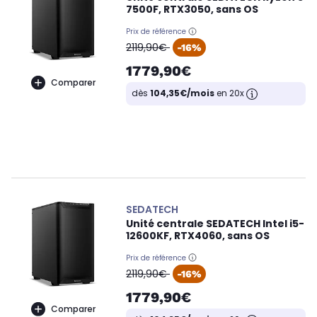
7500F, RTX3050, sans OS
Prix de référence
oldPrice
2119,90€
-16%
1779,90€
Comparer
dès
104,35€/mois
en 20x
SEDATECH
Unité centrale SEDATECH Intel i5-
12600KF, RTX4060, sans OS
Prix de référence
oldPrice
2119,90€
-16%
1779,90€
Comparer