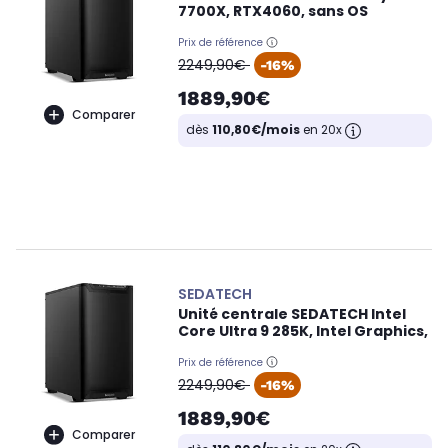
7700X, RTX4060, sans OS
Prix de référence
oldPrice
2249,90€
-16%
1889,90€
Comparer
dès
110,80€/mois
en 20x
SEDATECH
Unité centrale SEDATECH Intel
Core Ultra 9 285K, Intel Graphics,
Prix de référence
oldPrice
2249,90€
-16%
1889,90€
Comparer