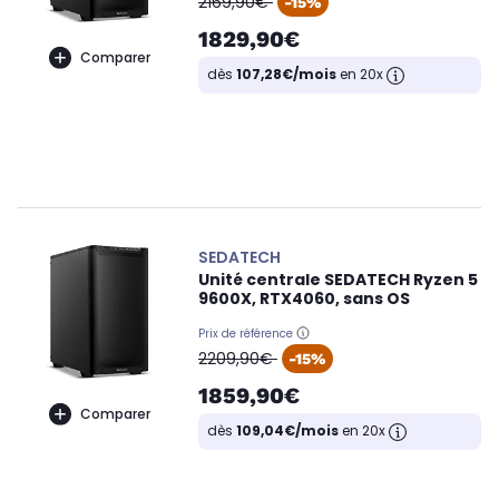
2169,90€
-15%
1829,90€
Comparer
dès
107,28€/mois
en 20x
SEDATECH
Unité centrale SEDATECH Ryzen 5
9600X, RTX4060, sans OS
Prix de référence
oldPrice
2209,90€
-15%
1859,90€
Comparer
dès
109,04€/mois
en 20x