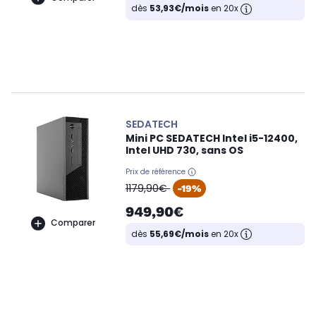
dès
53,93€/mois
en 20x
SEDATECH
Mini PC SEDATECH Intel i5-12400,
Intel UHD 730, sans OS
Prix de référence
oldPrice
1179,90€
-19%
949,90€
Comparer
dès
55,69€/mois
en 20x