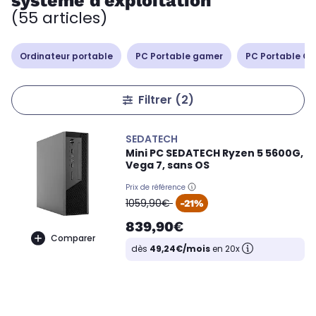
système d'exploitation
(55 articles)
Ordinateur portable
PC Portable gamer
PC Portable Cop
Filtrer
(2)
SEDATECH
Mini PC SEDATECH Ryzen 5 5600G,
Vega 7, sans OS
Prix de référence
oldPrice
1059,90€
-21%
839,90€
Comparer
dès
49,24€/mois
en 20x