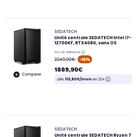
SEDATECH
Unité centrale SEDATECH Intel i7-
12700KF, RTX4060, sans OS
Prix de référence
oldPrice
2249,90€
-16%
1889,90€
Comparer
dès
110,80€/mois
en 20x
SEDATECH
Unité centrale SEDATECH Ryzen 7