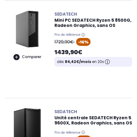
SEDATECH
Mini PC SEDATECH Ryzen 5 8500G,
Radeon Graphics, sans OS
Prix de référence
oldPrice
1729,90€
-16%
1439,90€
Comparer
dès
84,42€/mois
en 20x
SEDATECH
Unité centrale SEDATECH Ryzen 5
9600X, Radeon Graphics, sans OS
Prix de référence