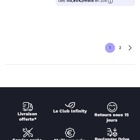
dès
110,80€/mois
en 20x
1
2
Le Club Infinity
Livraison 
Retours sous 15 
offerte*
jours
Boulanger Drive