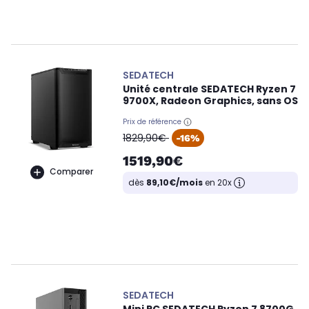
SEDATECH
Unité centrale SEDATECH Ryzen 7
9700X, Radeon Graphics, sans OS
Prix de référence
oldPrice
1829,90€
-16%
1519,90€
Comparer
dès
89,10€/mois
en 20x
SEDATECH