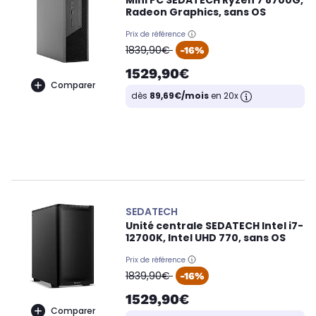
Mini PC SEDATECH Ryzen 7 8700G,
Radeon Graphics, sans OS
Prix de référence
oldPrice
1839,90€
-16%
1529,90€
Comparer
dès
89,69€/mois
en 20x
SEDATECH
Unité centrale SEDATECH Intel i7-
12700K, Intel UHD 770, sans OS
Prix de référence
oldPrice
1839,90€
-16%
1529,90€
Comparer