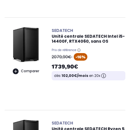
SEDATECH
Unité centrale SEDATECH Intel i5-
14400F, RTX4060, sans OS
Prix de référence
oldPrice
2079,90€
-16%
1739,90€
Comparer
dès
102,00€/mois
en 20x
SEDATECH
Unité centrale SEDATECH Ryzen 5