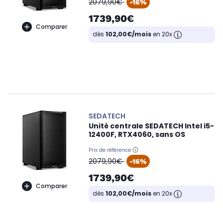
oldPrice
2079,90€
-16%
1739,90€
Comparer
dès
102,00€/mois
en 20x
SEDATECH
Unité centrale SEDATECH Intel i5-
12400F, RTX4060, sans OS
Prix de référence
oldPrice
2079,90€
-16%
1739,90€
Comparer
dès
102,00€/mois
en 20x