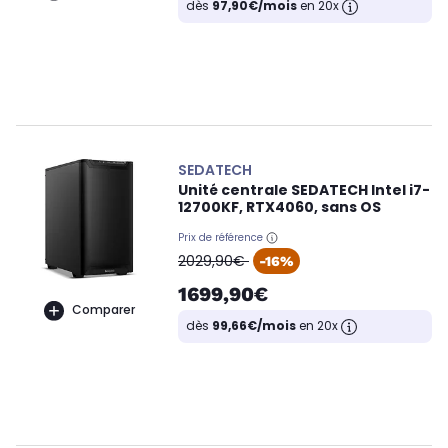
dès
97,90€/mois
en 20x
SEDATECH
Unité centrale SEDATECH Intel i7-
12700KF, RTX4060, sans OS
Prix de référence
oldPrice
2029,90€
-16%
1699,90€
Comparer
dès
99,66€/mois
en 20x