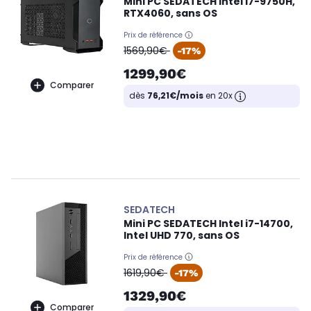
Mini PC SEDATECH Intel i7-9750H,
RTX4060, sans OS
Prix de référence
oldPrice
1569,90€
-17%
1299,90€
Comparer
dès
76,21€/mois
en 20x
SEDATECH
Mini PC SEDATECH Intel i7-14700,
Intel UHD 770, sans OS
Prix de référence
oldPrice
1619,90€
-17%
1329,90€
Comparer