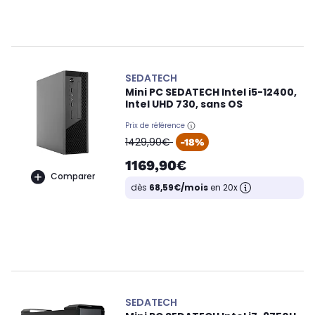
SEDATECH
Mini PC SEDATECH Intel i5-12400,
Intel UHD 730, sans OS
Prix de référence
oldPrice
1429,90€
-18%
1169,90€
Comparer
dès
68,59€/mois
en 20x
SEDATECH