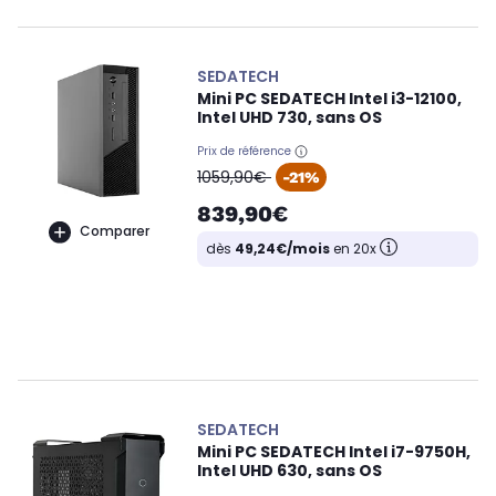
SEDATECH
Mini PC SEDATECH Intel i3-12100,
Intel UHD 730, sans OS
Prix de référence
oldPrice
1059,90€
-21%
839,90€
Comparer
dès
49,24€/mois
en 20x
SEDATECH
Mini PC SEDATECH Intel i7-9750H,
Intel UHD 630, sans OS