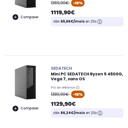
oldPrice
1369,90€
-18%
1119,90€
Comparer
dès
65,66€/mois
en 20x
SEDATECH
Mini PC SEDATECH Ryzen 5 4600G,
Vega 7, sans OS
Prix de référence
oldPrice
1389,90€
-18%
1129,90€
Comparer
dès
66,24€/mois
en 20x