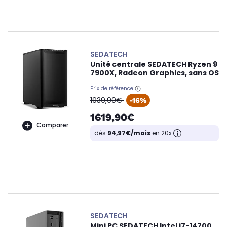
SEDATECH
Unité centrale SEDATECH Ryzen 9
7900X, Radeon Graphics, sans OS
Prix de référence
oldPrice
1939,90€
-16%
1619,90€
Comparer
dès
94,97€/mois
en 20x
SEDATECH
Mini PC SEDATECH Intel i7-14700,