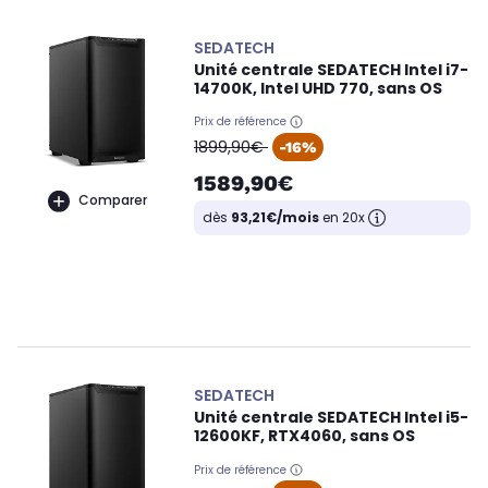
SEDATECH
Unité centrale SEDATECH Intel i7-
14700K, Intel UHD 770, sans OS
Prix de référence
oldPrice
1899,90€
-16%
1589,90€
Comparer
dès
93,21€/mois
en 20x
SEDATECH
Unité centrale SEDATECH Intel i5-
12600KF, RTX4060, sans OS
Prix de référence