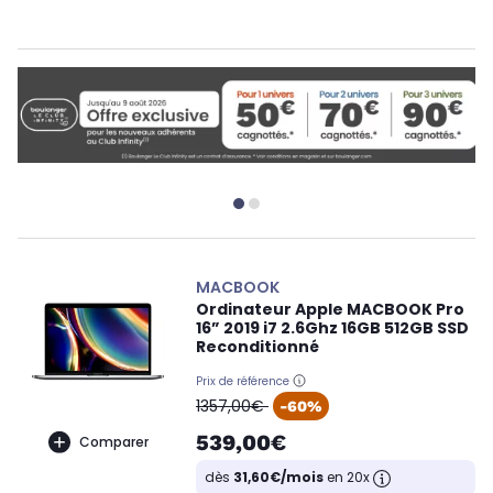
MACBOOK
Ordinateur Apple MACBOOK Pro
16” 2019 i7 2.6Ghz 16GB 512GB SSD
Reconditionné
Prix de référence
oldPrice
1357,00€
-60%
539,00€
Comparer
dès
31,60€/mois
en 20x