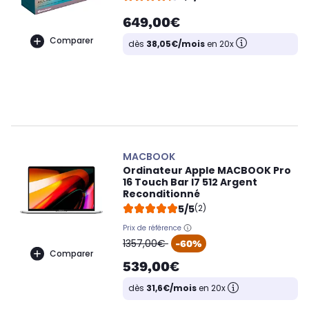
649,00€
Comparer
dès
38,05€/mois
en 20x
MACBOOK
Ordinateur Apple MACBOOK Pro
16 Touch Bar I7 512 Argent
Reconditionné
5/5
(2)
Prix de référence
oldPrice
1357,00€
-60%
Comparer
539,00€
dès
31,6€/mois
en 20x