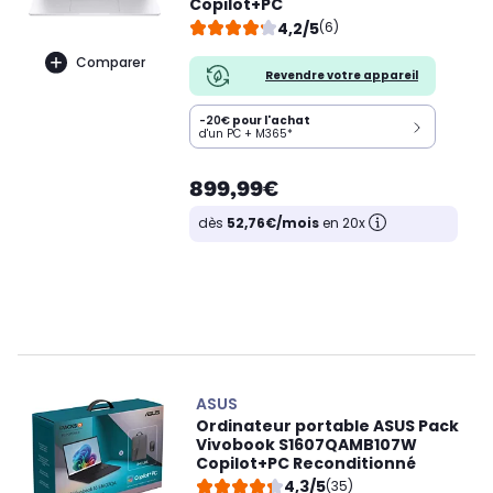
Copilot+PC
4,2/5
(6)
Comparer
Revendre votre appareil
-20€
pour l'achat
d'un PC + M365*
899,99€
dès
52,76€/mois
en 20x
ASUS
Ordinateur portable ASUS Pack
Vivobook S1607QAMB107W
Copilot+PC Reconditionné
4,3/5
(35)