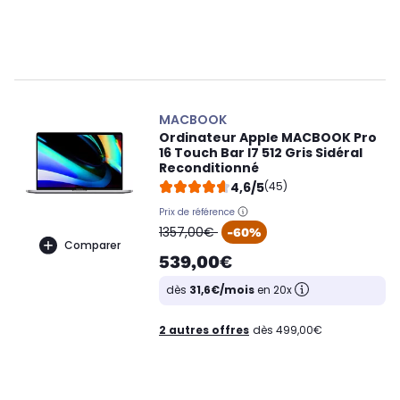
MACBOOK
Ordinateur Apple MACBOOK Pro
16 Touch Bar I7 512 Gris Sidéral
Reconditionné
4,6/5
(45)
Prix de référence
oldPrice
1357,00€
-60%
Comparer
539,00€
dès
31,6€/mois
en 20x
2 autres offres
dès 499,00€