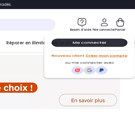
bradés.
ontenu
Accéder directement au pied de page
Besoin d'aide ?
Me connecter
Panier
Réparer en illimité avec
Le Club Infinity
Econ
Me connecter
Nouveau client
Créer mon compte
ou me connecter avec