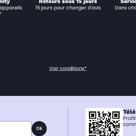
nity
Retours sous 15 jours
Servi
appareils 
15 jours pour changer d'avis
Dans cha
*
Voir conditions*
Télé
Profi
comma
Ok