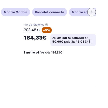
Montre Garmin
Bracelet connecté
Montre santé Withings
Prix de référence
oldPrice
203,48€
-9%
184,33€
ou
4x Carte bancaire :
50,69€
puis
3x 46,08€
1 autre offre
dès 184,33€