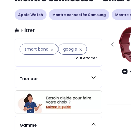
Apple Watch
Montre connectée Samsung
Montre 
Filtrer
smart band
google
Tout effacer
Trier par
Gamme