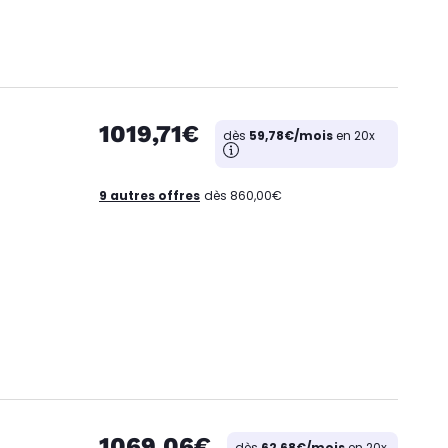
1019,71€
dès
59,78€/mois
en 20x
9 autres offres
dès 860,00€
1069,06€
dès
62,68€/mois
en 20x