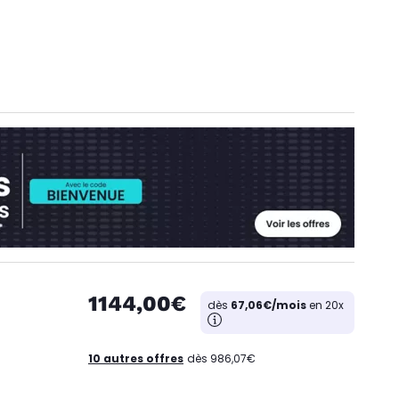
1144,00€
dès
67,06€/mois
en 20x
10 autres offres
dès 986,07€