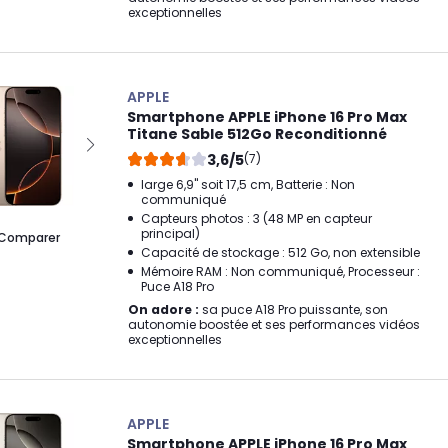
exceptionnelles
APPLE
Smartphone APPLE iPhone 16 Pro Max
Titane Sable 512Go Reconditionné
3,6/5
(7)
large 6,9" soit 17,5 cm, Batterie : Non
communiqué
Capteurs photos : 3 (48 MP en capteur
principal)
Comparer
Capacité de stockage : 512 Go, non extensible
Mémoire RAM : Non communiqué, Processeur :
Puce A18 Pro
On adore :
sa puce A18 Pro puissante, son
autonomie boostée et ses performances vidéos
exceptionnelles
APPLE
Smartphone APPLE iPhone 16 Pro Max