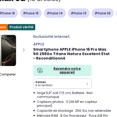
iPhone 16
iPhone 15
iPhone 14
iPhone 13
iPhone SE
ours
Produit vérifié
Exclusivité internet
APPLE
Smartphone APPLE iPhone 16 Pro Max
5G 256Go Titane Nature Excellent État
- Reconditionné
Revendre votre
appareil
Comparer
Pensez
à la location
large 6,9" soit 17,5 cm, Batterie : Non
communiqué
Capteurs photos : 3 (48 MP en capteur
principal)
Capacité de stockage : 256 Go, non extensible
Mémoire RAM : 8 Go, Processeur : Puce A18 Pro