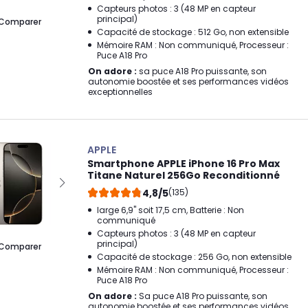
Capteurs photos : 3 (48 MP en capteur
principal)
Comparer
Capacité de stockage : 512 Go, non extensible
Mémoire RAM : Non communiqué, Processeur :
Puce A18 Pro
On adore :
sa puce A18 Pro puissante, son
autonomie boostée et ses performances vidéos
exceptionnelles
APPLE
Smartphone APPLE iPhone 16 Pro Max
Titane Naturel 256Go Reconditionné
4,8/5
(135)
large 6,9" soit 17,5 cm, Batterie : Non
communiqué
Capteurs photos : 3 (48 MP en capteur
principal)
Comparer
Capacité de stockage : 256 Go, non extensible
Mémoire RAM : Non communiqué, Processeur :
Puce A18 Pro
On adore :
Sa puce A18 Pro puissante, son
autonomie boostée et ses performances vidéos