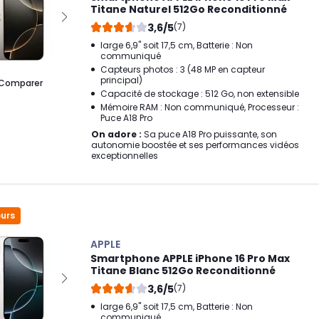
Titane Naturel 512Go Reconditionné
3,6/5
(7)
large 6,9" soit 17,5 cm, Batterie : Non
communiqué
Capteurs photos : 3 (48 MP en capteur
principal)
Comparer
Capacité de stockage : 512 Go, non extensible
Mémoire RAM : Non communiqué, Processeur :
Puce A18 Pro
On adore :
Sa puce A18 Pro puissante, son
autonomie boostée et ses performances vidéos
exceptionnelles
ours
APPLE
Smartphone APPLE iPhone 16 Pro Max
Titane Blanc 512Go Reconditionné
3,6/5
(7)
large 6,9" soit 17,5 cm, Batterie : Non
communiqué