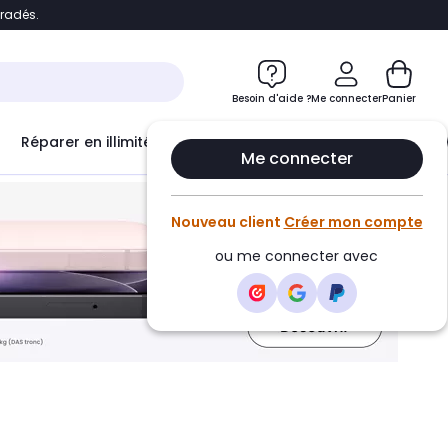
bradés.
ontenu
Accéder directement au pied de page
Besoin d'aide ?
Me connecter
Panier
Réparer en illimité avec
Le Club Infinity
Econ
Me connecter
Nouveau client
Créer mon compte
ou me connecter avec