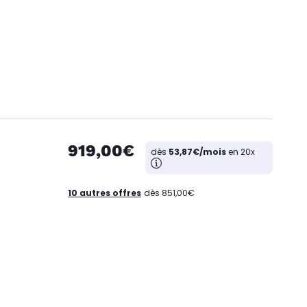
919,00€
dès
53,87€/mois
en 20x
10 autres offres
dès 851,00€