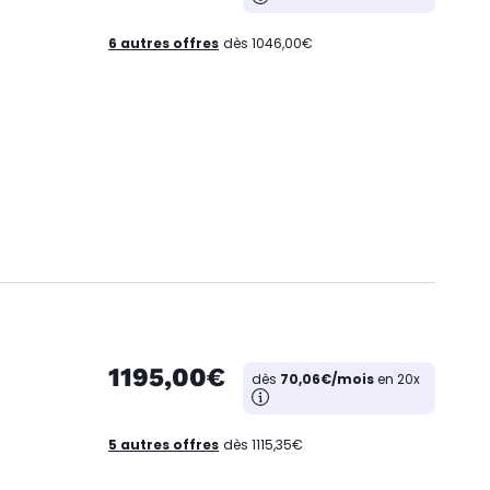
6 autres offres
dès 1046,00€
1195,00€
dès
70,06€/mois
en 20x
5 autres offres
dès 1115,35€