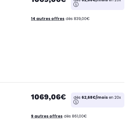
14 autres offres
dès 839,00€
1069,06€
dès
62,68€/mois
en 20x
9 autres offres
dès 861,00€