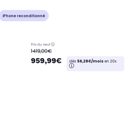
iPhone reconditionné
Prix du neuf
oldPrice
1419,00€
959,99€
dès
56,28€/mois
en 20x