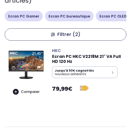
articles)
Ecran PC Gamer
Ecran PC bureautique
Ecran PC OLED /
Filtrer
(2)
HKC
Ecran PC HKC V2218M 21" VA Full
HD 120 Hz
Jusqu'à
90€
cagnottés
nouveaux adhérents
79,99€
Comparer