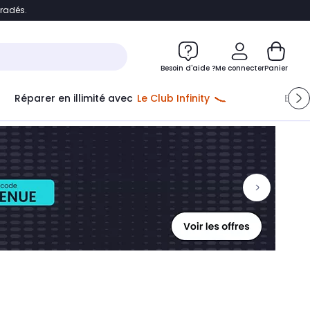
bradés.
ontenu
Accéder directement au pied de page
Besoin d'aide ?
Me connecter
Panier
Réparer en illimité avec
Le Club Infinity
Econ