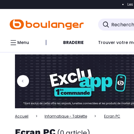
Les
Accéder directement à la navigation
Accéder directem
Accéder directement au chatbot
Menu
BRADERIE
Trouver votre m
Accueil
Informatique - Tablette
Ecran PC
Ecran PC
(0 article)