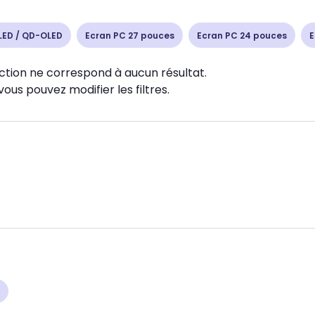
LED / QD-OLED
Ecran PC 27 pouces
Ecran PC 24 pouces
E
ction ne correspond à aucun résultat.
vous pouvez modifier les filtres.