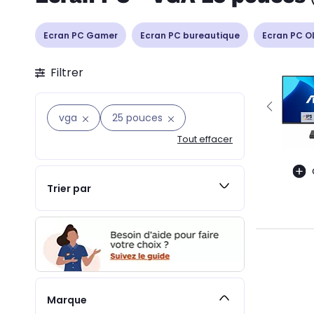
Ecran PC Gamer
Ecran PC bureautique
Ecran PC O
Filtrer
vga
25 pouces
Tout effacer
Trier par
Marque