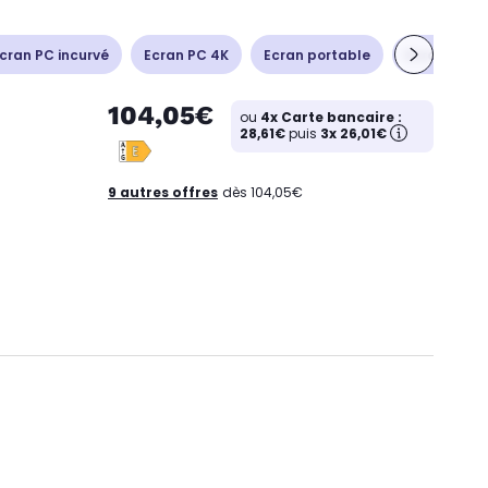
cran PC incurvé
Ecran PC 4K
Ecran portable
Ecran PC 
104,05€
ou
4x Carte bancaire :
28,61€
puis
3x 26,01€
9 autres offres
dès 104,05€