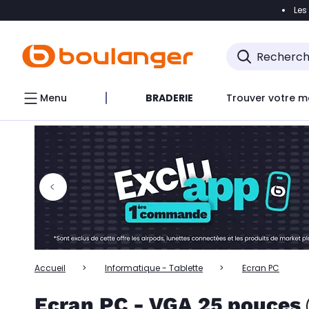
Les
Accéder directement à la navigation
Accéder directem
Accéder directement au chatbot
Menu
BRADERIE
Trouver votre m
Accueil
Informatique - Tablette
Ecran PC
Ecran PC - VGA 25 pouces