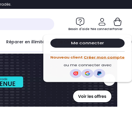
bradés.
ontenu
Accéder directement au pied de page
Besoin d'aide ?
Me connecter
Panier
Réparer en illimité avec
Le Club Infinity
Econ
Me connecter
Nouveau client
Créer mon compte
ou me connecter avec