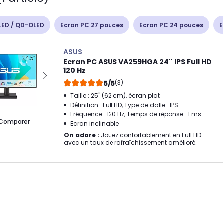
LED / QD-OLED
Ecran PC 27 pouces
Ecran PC 24 pouces
E
ASUS
Ecran PC ASUS VA259HGA 24'' IPS Full HD
120 Hz
5/5
(3)
Taille : 25" (62 cm), écran plat
Définition : Full HD, Type de dalle : IPS
Fréquence : 120 Hz, Temps de réponse : 1 ms
Comparer
Ecran inclinable
On adore :
Jouez confortablement en Full HD
avec un taux de rafraîchissement amélioré.