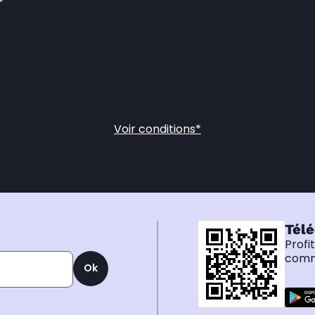
*
Voir conditions*
Télé
Profi
comma
Ok