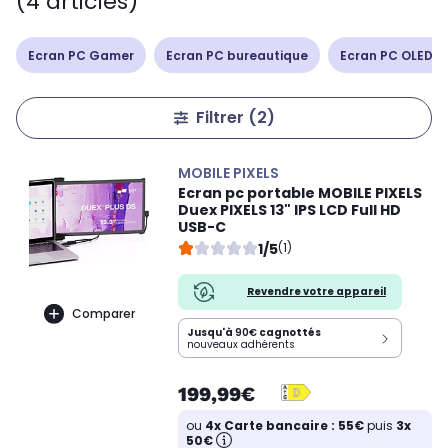
(4 articles)
Ecran PC Gamer
Ecran PC bureautique
Ecran PC OLED /
Filtrer
(2)
MOBILE PIXELS
Ecran pc portable MOBILE PIXELS
Duex PIXELS 13" IPS LCD Full HD
USB-C
1/5
(1)
Revendre votre appareil
Comparer
Jusqu'à
90€
cagnottés
nouveaux adhérents
199,99€
ou
4x Carte bancaire : 55€
puis
3x
50€