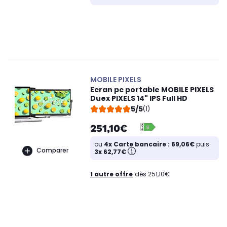
MOBILE PIXELS
Ecran pc portable MOBILE PIXELS
Duex PIXELS 14" IPS Full HD
5/5
(1)
251,10€
ou
4x Carte bancaire : 69,06€
puis
Comparer
3x 62,77€
1 autre offre
dès 251,10€