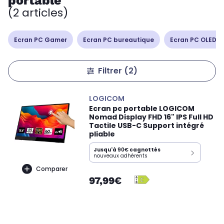
portable
(2 articles)
Ecran PC Gamer
Ecran PC bureautique
Ecran PC OLED /
Filtrer
(2)
LOGICOM
Ecran pc portable LOGICOM
Nomad Display FHD 16" IPS Full HD
Tactile USB-C Support intégré
pliable
Jusqu'à
90€
cagnottés
nouveaux adhérents
Comparer
97,99€