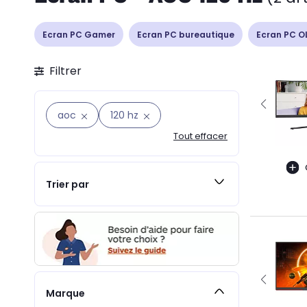
Ecran PC Gamer
Ecran PC bureautique
Ecran PC O
Filtrer
aoc
120 hz
Tout effacer
Trier par
Marque