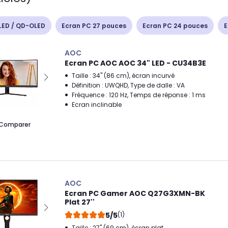
LED / QD-OLED
Ecran PC 27 pouces
Ecran PC 24 pouces
E
AOC
Ecran PC AOC AOC 34" LED - CU34B3E
Taille : 34" (86 cm), écran incurvé
Définition : UWQHD, Type de dalle : VA
Fréquence : 120 Hz, Temps de réponse : 1 ms
Ecran inclinable
Comparer
AOC
Ecran PC Gamer AOC Q27G3XMN-BK
Plat 27''
5/5
(1)
Taille : 27" (69 cm), écran plat