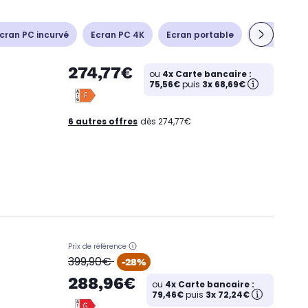
cran PC incurvé
Ecran PC 4K
Ecran portable
Ecran PC 
274,77€
ou
4x Carte bancaire :
75,56€
puis
3x 68,69€
6 autres offres
dès 274,77€
Prix de référence
oldPrice
399,90€
-28%
288,96€
ou
4x Carte bancaire :
79,46€
puis
3x 72,24€