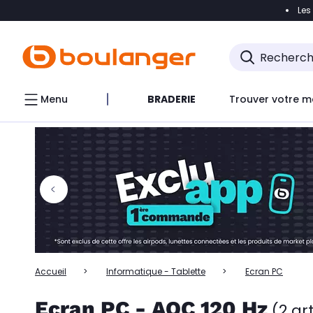
Les
Accéder directement à la navigation
Accéder directem
Accéder directement au chatbot
Menu
BRADERIE
Trouver votre m
Accueil
Informatique - Tablette
Ecran PC
Ecran PC - AOC 120 Hz
(2 ar