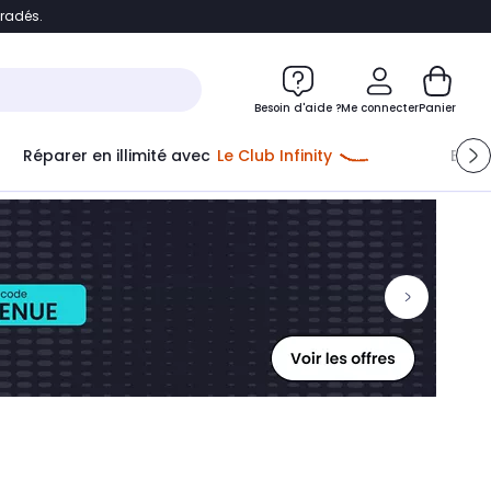
bradés.
ontenu
Accéder directement au pied de page
Besoin d'aide ?
Me connecter
Panier
Réparer en illimité avec
Le Club Infinity
Econ