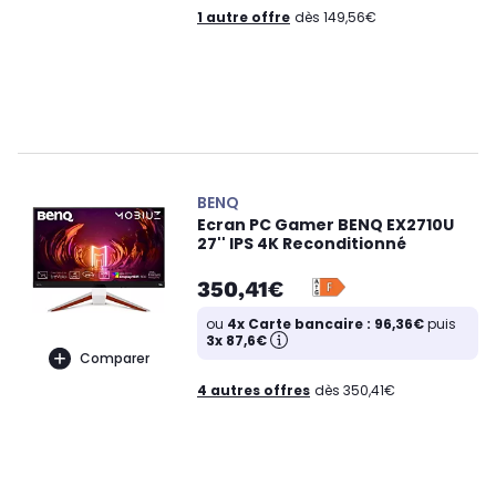
1 autre offre
dès 149,56€
BENQ
Ecran PC Gamer BENQ EX2710U
27'' IPS 4K Reconditionné
350,41€
ou
4x Carte bancaire : 96,36€
puis
3x 87,6€
Comparer
4 autres offres
dès 350,41€