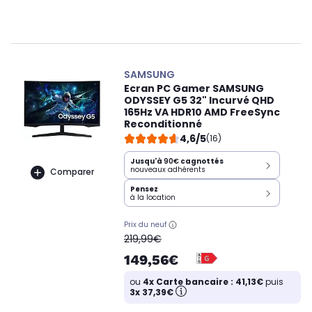
SAMSUNG
Ecran PC Gamer SAMSUNG
ODYSSEY G5 32" Incurvé QHD
165Hz VA HDR10 AMD FreeSync
Reconditionné
4,6/5
(16)
Jusqu'à
90€
cagnottés
nouveaux adhérents
Comparer
Pensez
à la location
Prix du neuf
oldPrice
219,99€
149,56€
ou
4x Carte bancaire : 41,13€
puis
3x 37,39€