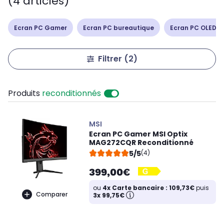
(4 articles)
Ecran PC Gamer
Ecran PC bureautique
Ecran PC OLED /
Filtrer
(2)
Produits
reconditionnés
MSI
Ecran PC Gamer MSI Optix
MAG272CQR Reconditionné
5/5
(4)
399,00€
ou
4x Carte bancaire : 109,73€
puis
Comparer
3x 99,75€