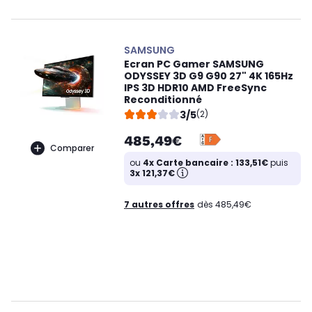
SAMSUNG
Ecran PC Gamer SAMSUNG
ODYSSEY 3D G9 G90 27" 4K 165Hz
IPS 3D HDR10 AMD FreeSync
Reconditionné
3/5
(2)
485,49€
Comparer
ou
4x Carte bancaire : 133,51€
puis
3x 121,37€
7 autres offres
dès 485,49€