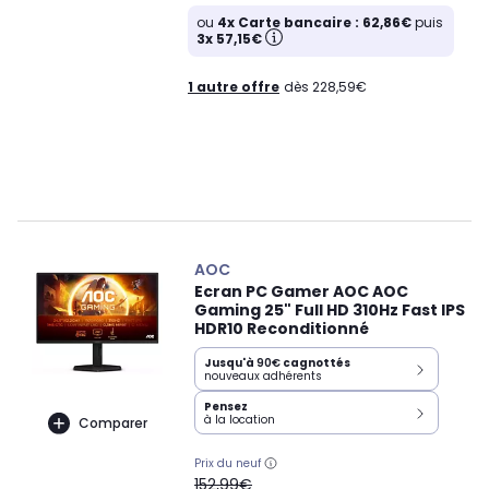
ou
4x Carte bancaire : 62,86€
puis
3x 57,15€
1 autre offre
dès 228,59€
AOC
Ecran PC Gamer AOC AOC
Gaming 25" Full HD 310Hz Fast IPS
HDR10 Reconditionné
Jusqu'à
90€
cagnottés
nouveaux adhérents
Pensez
à la location
Comparer
Prix du neuf
oldPrice
152,99€