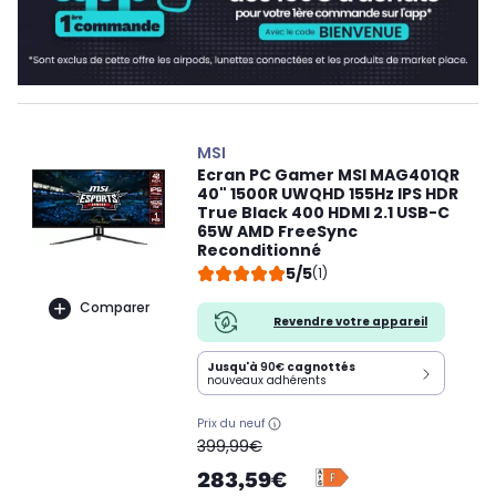
MSI
Ecran PC Gamer MSI MAG401QR
40" 1500R UWQHD 155Hz IPS HDR
True Black 400 HDMI 2.1 USB-C
65W AMD FreeSync
Reconditionné
5/5
(1)
Comparer
Revendre votre appareil
Jusqu'à
90€
cagnottés
nouveaux adhérents
Prix du neuf
oldPrice
399,99€
283,59€