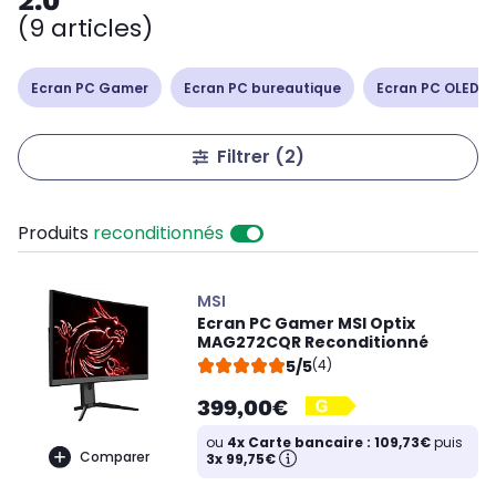
2.0
(9 articles)
Ecran PC Gamer
Ecran PC bureautique
Ecran PC OLED /
Filtrer
(2)
Produits
reconditionnés
MSI
Ecran PC Gamer MSI Optix
MAG272CQR Reconditionné
5/5
(4)
399,00€
ou
4x Carte bancaire : 109,73€
puis
Comparer
3x 99,75€