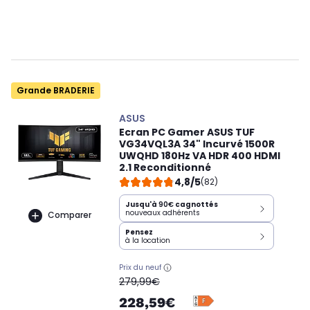
Grande BRADERIE
ASUS
Ecran PC Gamer ASUS TUF
VG34VQL3A 34" Incurvé 1500R
UWQHD 180Hz VA HDR 400 HDMI
2.1 Reconditionné
4,8/5
(82)
Jusqu'à
90€
cagnottés
nouveaux adhérents
Comparer
Pensez
à la location
Prix du neuf
oldPrice
279,99€
228,59€