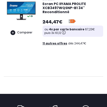
Ecran PC IIYAMA PROLITE
XCB3497WQSNP-B1 34''
Reconditionné
244,47€
ou
4x par carte bancaire
67,23€
Comparer
puis 3x 61,12
11 autres offres
dès 244,47€