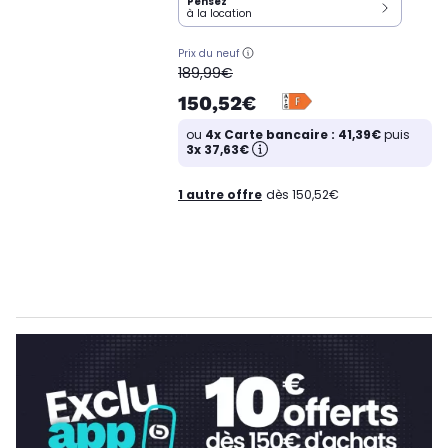
Pensez
à la location
Prix du neuf
oldPrice
189,99€
150,52€
ou
4x Carte bancaire : 41,39€
puis
3x 37,63€
1 autre offre
dès 150,52€