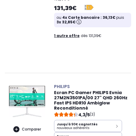
131,39€
ou
4x Carte bancaire : 36,13€
puis
3x 32,85€
1 autre offre
dès 131,39€
PHILIPS
Ecran PC Gamer PHILIPS Evnia
27M2N3501PA/00 27" QHD 260Hz
Fast IPS HDR10 Ambiglow
Reconditionné
4,3/5
(3)
Jusqu'à
90€
cagnottés
nouveaux adhérents
Comparer