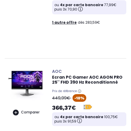
ou
4x par carte bancaire
77,99€
puis 3x 70,90
1 autre offre
dès 283,59€
AOC
Ecran PC Gamer AOC AGON PRO
25'' FHD 390 Hz Reconditionné
Prix de référence
oldPrice
449,99€
-18%
366,37€
Comparer
ou
4x par carte bancaire
100,75€
puis 3x 91,59