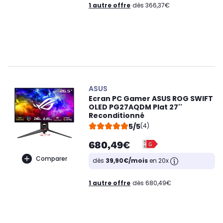
1 autre offre
dès 366,37€
ASUS
Ecran PC Gamer ASUS ROG SWIFT
OLED PG27AQDM Plat 27''
Reconditionné
5/5
(4)
680,49€
Comparer
dès
39,90€/mois
en 20x
1 autre offre
dès 680,49€