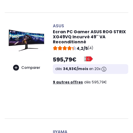
ASUS
Ecran PC Gamer ASUS ROG STRIX
XG49VQ Incurvé 49'' VA
Reconditionné
4,2/5
(4)
595,79€
Comparer
dès
34,93€/mois
en 20x
9 autres offres
dès 595,79€
IIYAMA