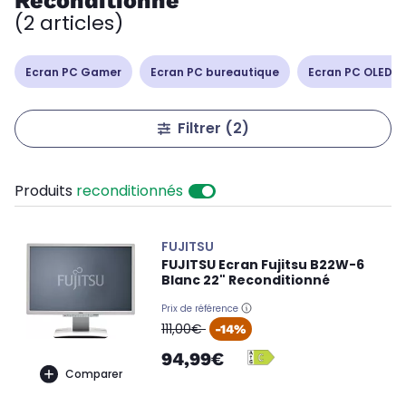
Reconditionné
(2 articles)
Ecran PC Gamer
Ecran PC bureautique
Ecran PC OLED /
Filtrer
(2)
Produits
reconditionnés
FUJITSU
FUJITSU Ecran Fujitsu B22W-6
Blanc 22" Reconditionné
Prix de référence
oldPrice
111,00€
-14%
94,99€
Comparer