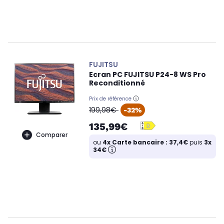
FUJITSU
Ecran PC FUJITSU P24-8 WS Pro
Reconditionné
Prix de référence
oldPrice
199,98€
-32%
135,99€
Comparer
ou
4x Carte bancaire : 37,4€
puis
3x
34€