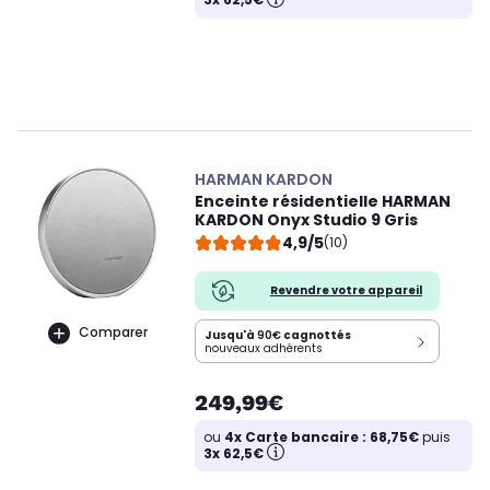
HARMAN KARDON
Enceinte résidentielle HARMAN
KARDON Onyx Studio 9 Gris
4,9/5
(10)
Revendre votre appareil
Comparer
Jusqu'à
90€
cagnottés
nouveaux adhérents
249,99€
ou
4x Carte bancaire : 68,75€
puis
3x 62,5€