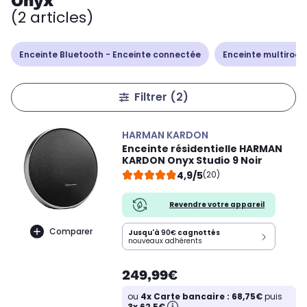
Onyx
(2 articles)
Enceinte Bluetooth - Enceinte connectée
Enceinte multiroo
Filtrer
(2)
HARMAN KARDON
Enceinte résidentielle HARMAN
KARDON Onyx Studio 9 Noir
4,9/5
(20)
Revendre votre appareil
Comparer
Jusqu'à
90€
cagnottés
nouveaux adhérents
249,99€
ou
4x Carte bancaire : 68,75€
puis
3x 62,5€