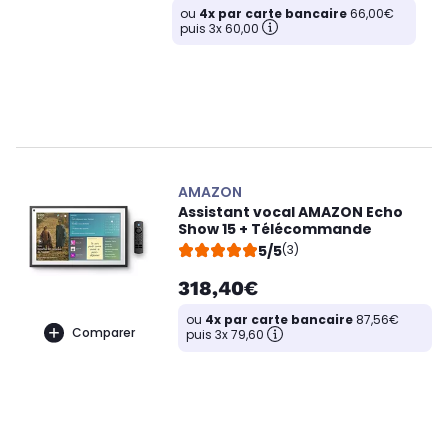
ou
4x par carte bancaire
66,00€
puis 3x 60,00
AMAZON
Assistant vocal AMAZON Echo
Show 15 + Télécommande
5/5
(3)
318,40€
ou
4x par carte bancaire
87,56€
Comparer
puis 3x 79,60