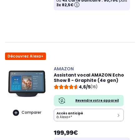
ou
4x Carte bancaire : 90,75€
puis
3x 82,5€
Découvrez Alexa+
AMAZON
Assistant vocal AMAZON Echo
Show 8 - Graphite (4e gen)
4,6/5
(16)
Revendre votre appareil
Comparer
Accès anticipé
à Alexa+*
199,99€