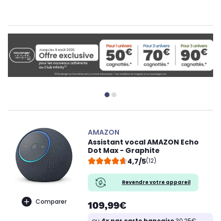
AMAZON
Assistant vocal AMAZON Echo
Dot Max - Graphite
4,7/5
(12)
Revendre votre appareil
Comparer
109,99€
ou
4x par carte bancaire
30,25€