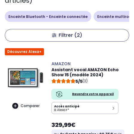
articles)
Enceinte Bluetooth - Enceinte connectée
Enceinte multiroo
Filtrer
(2)
Découvrez Alexa+
AMAZON
Assistant vocal AMAZON Echo
Show 15 (modèle 2024)
5/5
(2)
Revendre votre appareil
Comparer
Accès anticipé
à Alexa+*
329,99€