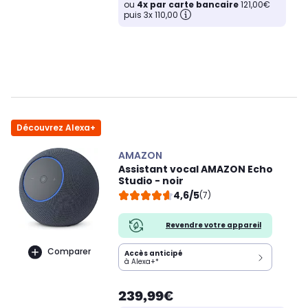
ou
4x par carte bancaire
121,00€
puis 3x 110,00
Découvrez Alexa+
AMAZON
Assistant vocal AMAZON Echo
Studio - noir
4,6/5
(7)
Revendre votre appareil
Comparer
Accès anticipé
à Alexa+*
239,99€