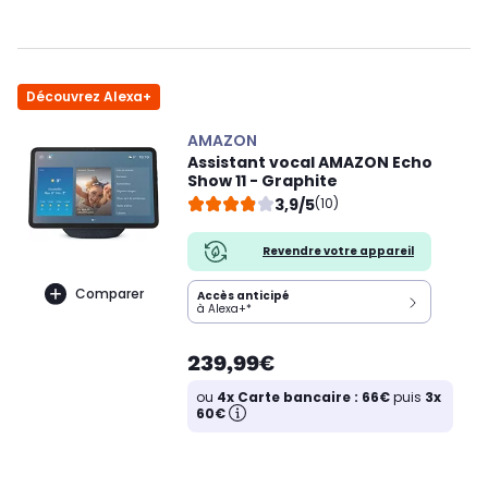
Découvrez Alexa+
AMAZON
Assistant vocal AMAZON Echo
Show 11 - Graphite
3,9/5
(10)
Revendre votre appareil
Comparer
Accès anticipé
à Alexa+*
239,99€
ou
4x Carte bancaire : 66€
puis
3x
60€