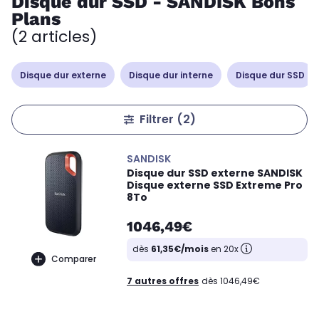
Disque dur SSD - SANDISK Bons
Plans
(2 articles)
Disque dur externe
Disque dur interne
Disque dur SSD
Filtrer
(2)
SANDISK
Disque dur SSD externe SANDISK
Disque externe SSD Extreme Pro
8To
1046,49€
dès
61,35€/mois
en 20x
Comparer
7 autres offres
dès 1046,49€