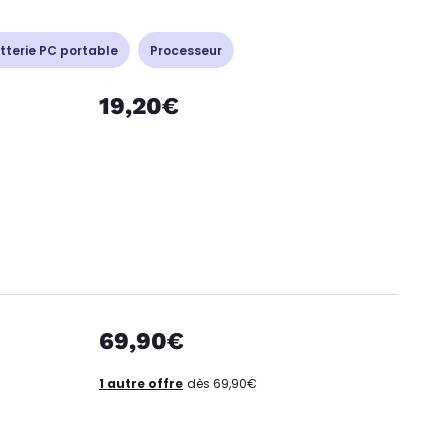
tterie PC portable
Processeur
19,20€
69,90€
1 autre offre
dès 69,90€