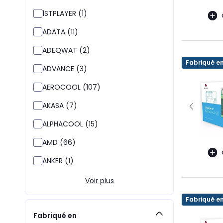
1STPLAYER (1)
ADATA (11)
ADEQWAT (2)
Fabriqué e
ADVANCE (3)
AEROCOOL (107)
AKASA (7)
ALPHACOOL (15)
AMD (66)
ANKER (1)
Voir plus
Fabriqué e
Fabriqué en