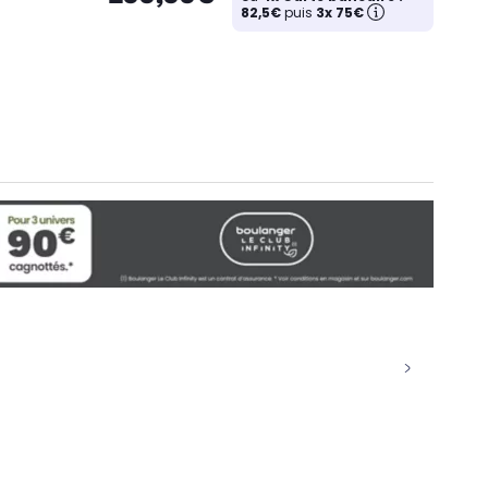
82,5€
puis
3x 75€