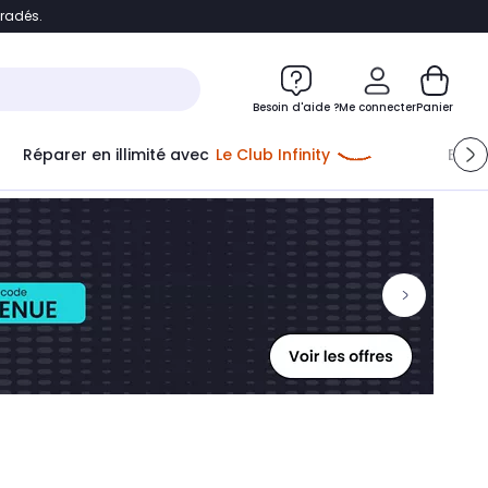
bradés.
ontenu
Accéder directement au pied de page
Besoin d'aide ?
Me connecter
Panier
Réparer en illimité avec
Le Club Infinity
Econ
Me connecter
Nouveau client
Créer mon compte
ou me connecter avec