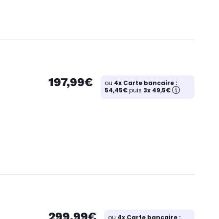
197,99€
ou
4x Carte bancaire :
54,45€
puis
3x 49,5€
299,99€
ou
4x Carte bancaire :