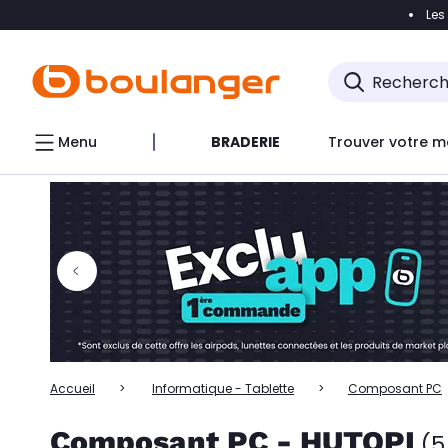
Les
Accéder directement à la navigation
Accéder directem
Accéder directement au chatbot
Menu
BRADERIE
Trouver votre m
Accueil
Informatique - Tablette
Composant PC
Composant PC - HUTOPI
(5