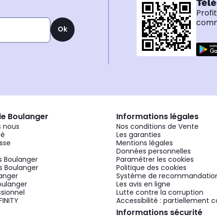
Télé
Profi
comma
Ok
de Boulanger
Informations légales
 nous
Nos conditions de Vente
gé
Les garanties
sse
Mentions légales
Données personnelles
 Boulanger
Paramétrer les cookies
 Boulanger
Politique des cookies
langer
Système de recommandatio
oulanger
Les avis en ligne
ssionnel
Lutte contre la corruption
FINITY
Accessibilité : partiellement
Informations sécurité