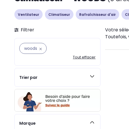
Ventilateur
Climatiseur
Rafraîchisseur d'air
Cl
Filtrer
Votre séle
Toutefois, 
woods
Tout effacer
Trier par
Marque