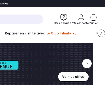
bradés.
ontenu
Accéder directement au pied de page
Besoin d'aide ?
Me connecter
Panier
Réparer en illimité avec
Le Club Infinity
Econ