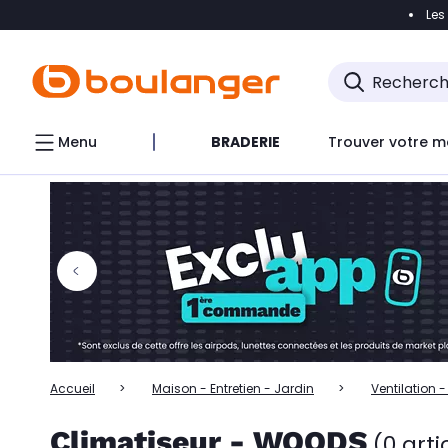
Les
Accéder directement à la navigation
Accéder directem
Accéder directement au chatbot
Menu
BRADERIE
Trouver votre m
Accueil
Maison - Entretien - Jardin
Ventilation 
Climatiseur - WOODS
(0 arti